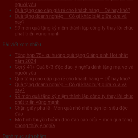
người yêu
Quà tặng cao cấp giá rẻ cho khách hàng – Dễ hay khó?
Quà tặng doanh nghiệp – Có gì khác biệt giữa xưa và
nay?
99 món quà tặng kỷ niệm thành lập công ty thay lời chúc
phát triển vững mạnh
Bài viết xem nhiều
Tổng hợp 75+ xu hướng quà tặng Giáng sinh Hot nhất
năm 2024
Gợi ý 41+ Quà 8/3 độc đáo, ý nghĩa dành tặng mẹ, vợ và
người yêu
Quà tặng cao cấp giá rẻ cho khách hàng – Dễ hay khó?
Quà tặng doanh nghiệp – Có gì khác biệt giữa xưa và
nay?
99 món quà tặng kỷ niệm thành lập công ty thay lời chúc
phát triển vững mạnh
Chặn giấy pha lê- Món quà nhỏ nhắn tiện lợi siêu độc
đáo
Mô hình thuyền buồm độc đáo cao cấp – món quà tặng
phong thủy ý nghĩa
Danh mục sản phẩm