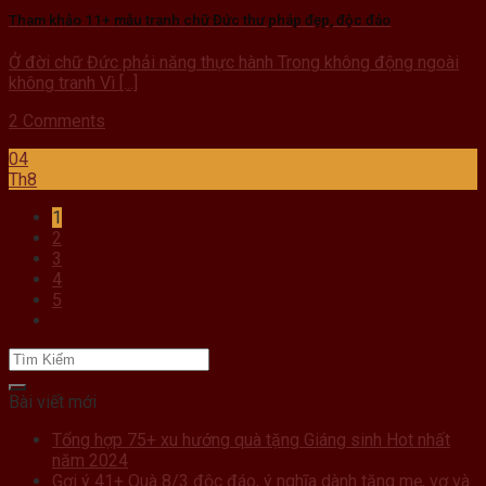
Tham khảo 11+ mẫu tranh chữ Đức thư pháp đẹp, độc đáo
Ở đời chữ Đức phải năng thực hành Trong không động ngoài
không tranh Vì [...]
2 Comments
04
Th8
1
2
3
4
5
Bài viết mới
Tổng hợp 75+ xu hướng quà tặng Giáng sinh Hot nhất
năm 2024
Gợi ý 41+ Quà 8/3 độc đáo, ý nghĩa dành tặng mẹ, vợ và