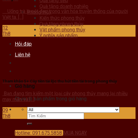
Quà tặng sếp
Quà tặng doanh nghiệp
Uống trà là nét đẹp trong văn hóa truyền thống của người
Phong thủy
Việt ta. [...]
Kiến thức phong thủy
Quà tặng phong thủy
12
Vật phẩm phong thủy
Th8
Ý nghĩa sản phẩm
Hỏi đáp
Liên hệ
Tham khảo 5+ Cây tiền tài lộc thu hút tiền tài trong phong thủy
Giỏ hàng
Bạn đang tìm kiếm một loại cây phong thủy mang lại nhiều
Chưa có sản phẩm trong giỏ hàng.
may mắn và [...]
09
Th8
Hotline: 091.675.5858
MUA NGAY