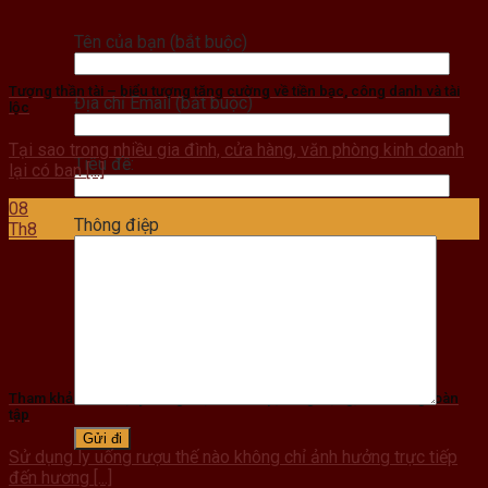
Tên của bạn (bắt buộc)
Tượng thần tài – biểu tượng tăng cường về tiền bạc, công danh và tài
Địa chỉ Email (bắt buộc)
lộc
Tại sao trong nhiều gia đình, cửa hàng, văn phòng kinh doanh
Tiêu đề:
lại có ban [...]
08
Thông điệp
Th8
Tham khảo 29+ bộ ly uống rượu cao cấp, sang trọng, cẩm nang toàn
tập
Sử dụng ly uống rượu thế nào không chỉ ảnh hưởng trực tiếp
đến hương [...]