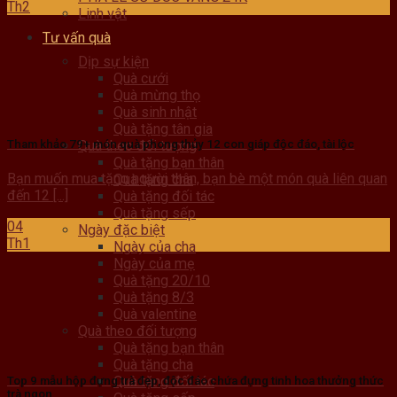
Th2
Linh vật
Tư vấn quà
Dịp sự kiện
Quà cưới
Quà mừng thọ
Quà sinh nhật
Quà tặng tân gia
Quà theo đối tượng
Tham khảo 79+ món quà phong thủy 12 con giáp độc đáo, tài lộc
Quà tặng bạn thân
Bạn muốn mua tặng người thân, bạn bè một món quà liên quan
Quà tặng cha
đến 12 [...]
Quà tặng đối tác
Quà tặng sếp
04
Ngày đặc biệt
Th1
Ngày của cha
Ngày của mẹ
Quà tặng 20/10
Quà tặng 8/3
Quà valentine
Quà theo đối tượng
Quà tặng bạn thân
Quà tặng cha
Quà tặng đối tác
Top 9 mẫu hộp đựng trà đẹp, độc đáo chứa đựng tinh hoa thưởng thức
trà ngon