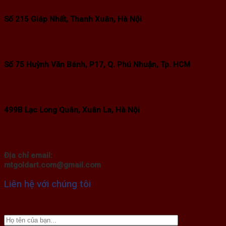
Số 215 Giáp Nhất, Thanh Xuân, Hà Nội
Số 75 Huỳnh Văn Bánh, P17, Q. Phú Nhuận, Tp. HCM
499B Lạc Long Quân, Xuân La, Hà Nội
Địa chỉ email:
mtgoldart.com@gmail.com
Liên hệ với chúng tôi