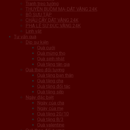
Tranh treo tường
THUYỀN BUỒM MẠ-DÁT VÀNG 24K
BỘ SƯU TẬP
CHẬU CÂY DÁT VÀNG 24K
PHA LÊ SỨ ĐÚC VÀNG 24K
Linh vật
Tư vấn quà
Dịp sự kiện
Quà cưới
Quà mừng thọ
Quà sinh nhật
Quà tặng tân gia
Quà theo đối tượng
Quà tặng bạn thân
Quà tặng cha
Quà tặng đối tác
Quà tặng sếp
Ngày đặc biệt
Ngày của cha
Ngày của mẹ
Quà tặng 20/10
Quà tặng 8/3
Quà valentine