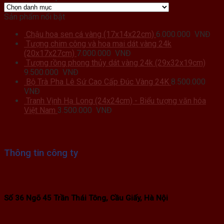
Sản phẩm nổi bật
Chậu hoa sen cá vàng (17x14x22cm)
6.000.000
VNĐ
Tượng chim công và hoa mai dát vàng 24k
(20x17x27cm)
7.000.000
VNĐ
Tượng rồng phong thủy dát vàng 24k (29x32x19cm)
9.500.000
VNĐ
Bộ Trà Pha Lê Sứ Cao Cấp Đúc Vàng 24K
8.500.000
VNĐ
Tranh Vịnh Hạ Long (24x24cm) - Biểu tượng văn hóa
Việt Nam
3.500.000
VNĐ
Thông tin công ty
Số 36 Ngõ 45 Trần Thái Tông, Cầu Giấy, Hà Nội