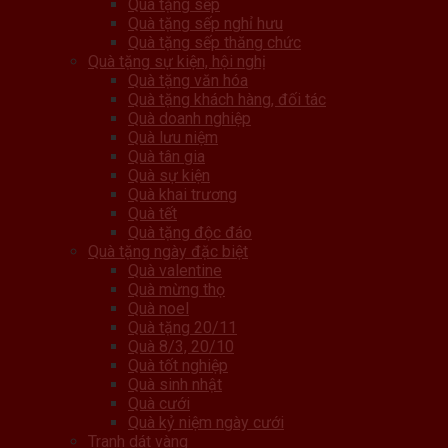
Quà tặng sếp
Quà tặng sếp nghỉ hưu
Quà tặng sếp thăng chức
Quà tặng sự kiện, hội nghị
Quà tặng văn hóa
Quà tặng khách hàng, đối tác
Quà doanh nghiệp
Quà lưu niệm
Quà tân gia
Quà sự kiện
Quà khai trương
Quà tết
Quà tặng độc đáo
Quà tặng ngày đặc biệt
Quà valentine
Quà mừng thọ
Quà noel
Quà tặng 20/11
Quà 8/3, 20/10
Quà tốt nghiệp
Quà sinh nhật
Quà cưới
Quà kỷ niệm ngày cưới
Tranh dát vàng