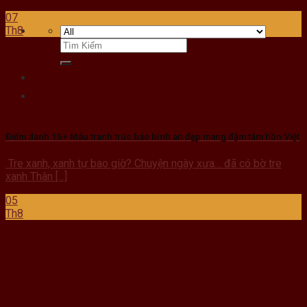
07
Th8
Điểm danh 15+ Mẫu tranh trúc báo bình an đẹp mang đậm tâm hồn Việt
Tre xanh, xanh tự bao giờ? Chuyện ngày xưa… đã có bờ tre
xanh Thân [...]
05
Th8