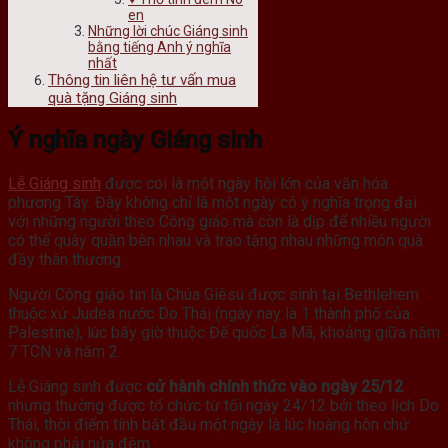
en
Những lời chúc Giáng sinh
bằng tiếng Anh ý nghĩa
nhất
Thông tin liên hệ tư vấn mua
quà tặng Giáng sinh
Ý nghĩa ngày Giáng sinh
Lễ Giáng sinh
được coi là một ngày hội lớn của văn hóa
phương Tây. Đây không chỉ là một ngày có ý nghĩa trọng đại
với những người theo Công giáo mà còn là dịp để nhiều người
có thể quây quần bên nhau và trao tặng nhau những món quà
đầy thân thương.
Người Công giáo tin là Chúa Giêsu được sinh tại Bethlehem
thuộc xứ Judea nước Do Thái (ngày nay là 1 thành phố của
Palestine), lúc bấy giờ thuộc Đế quốc La Mã, khoảng giữa năm
7 TCN và năm 2.
Lễ Giáng sinh được
cử hành chính thức vào ngày 25/12
nhưng thường được tổ chức từ tối ngày 24/12 bởi theo lịch Do
Thái, thời điểm tính bắt đầu một ngày là lúc hoàng hôn chứ
không phải nửa đêm.