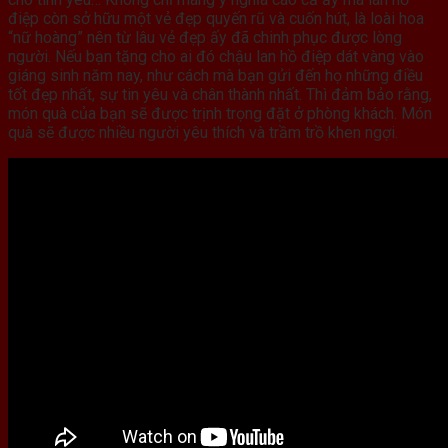
điệp còn sở hữu một vẻ đẹp quyến rũ và cuốn hút, là loài hoa
“nữ hoàng” nên từ lâu vẻ đẹp ấy đã chinh phục được lòng
người. Nếu bạn tặng cho ai đó chậu lan hồ điệp dát vàng vào
giáng sinh năm nay, như cách mà bạn gửi đến họ những điều
tốt đẹp nhất, sự tin yêu và chân thành nhất. Thì đảm bảo rằng,
món quà của bạn sẽ được trịnh trọng đặt ở phòng khách. Món
quà sẽ được nhiều người yêu thích và trầm trồ khen ngợi.