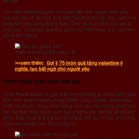
hai bạn.
Hãy dành nhiều thời gian hơn quan tâm đến người mình yêu,
hãy làm cho cô ấy cảm thấy bên bạn thật ấm áp. Bức tranh hoa
hồng dát vàng cùng thông điệp “Tình yêu anh dành cho em là
vĩnh cửu” sẽ là món quà khó quên cho mùa Noel, quà valentine
đặc biệt ý nghĩa.
Tranh hoa hồng dát vàng 24k
>>xem thêm:
Gợi ý 75 món quà tặng valentine ý
nghĩa, tạo bất ngờ cho người yêu
Tranh thuyền thuận buồm xuôi gió
Chiếc thuyền buồm no gió, biểu tượng mang lại nhiều cuộc giao
dịch, kinh doanh nhanh chóng, thành công tốt đẹp và thu được
nhiều lợi nhuận. Trong mùa Giáng sinh này, nếu chồng hoặc bạn
trai của bạn nhận được món quà ý nghĩa này, anh ấy sẽ rất xúc
động. Đây cũng là động lực để chàng tiếp tục nỗ lực phấn đấu
trong sự nghiệp, vun đắp tương lai.