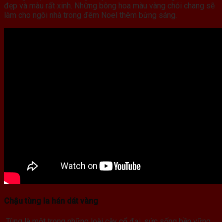
đẹp và màu rất xinh. Những bông hoa màu vàng chói chang sẽ
làm cho ngôi nhà trong đêm Noel thêm bừng sáng.
Chậu tùng la hán dát vàng
Tùng là một trong những loài cây cổ đại, sức sống bền vững