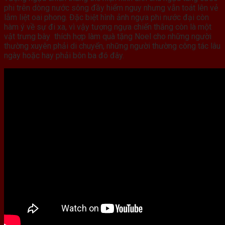
phi trên dòng nước sông đầy hiểm nguy nhưng vẫn toát lên vẻ
lẫm liệt oai phong. Đặc biệt hình ảnh ngựa phi nước đại còn
hàm ý về sự đi xa, vì vậy tượng ngựa chiến thắng còn là một
vật trưng bày thích hợp làm quà tặng Noel cho những người
thường xuyên phải di chuyển, những người thường công tác lâu
ngày hoặc hay phải bôn ba đó đây.