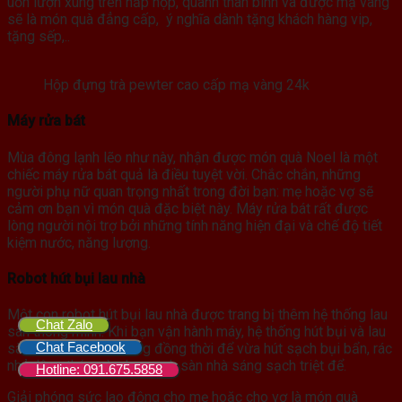
uốn lượn xung trên nắp hộp, quanh thân bình và được mạ vàng
sẽ là món quà đẳng cấp, ý nghĩa dành tặng khách hàng vip,
tặng sếp,..
Hộp đựng trà pewter cao cấp mạ vàng 24k
Máy rửa bát
Mùa đông lạnh lẽo như này, nhận được món quà Noel là một
chiếc máy rửa bát quả là điều tuyệt vời. Chắc chắn, những
người phụ nữ quan trọng nhất trong đời bạn: mẹ hoặc vợ sẽ
cảm ơn bạn vì món quà đặc biệt này. Máy rửa bát rất được
lòng người nội trợ bởi những tính năng hiện đại và chế độ tiết
kiệm nước, năng lượng.
Robot hút bụi lau nhà
Một con robot hút bụi lau nhà được trang bị thêm hệ thống lau
Chat Zalo
sàn thông minh. Khi bạn vận hành máy, hệ thống hút bụi và lau
Chat Facebook
sàn sẽ được khởi động đồng thời để vừa hút sạch bụi bẩn, rác
nhỏ, lông thú… vừa lau sạch sàn nhà sáng sạch triệt để.
Hotline: 091.675.5858
Giải phóng sức lao động cho mẹ hoặc cho vợ là món quà