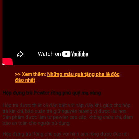
>> Xem thêm:
Những mẫu quà tặng pha lê độc
đáo nhất
Hộp đựng trà Pewter rồng phú quý mạ vàng
Hộp trà được thiết kế đặc biệt với nắp đẩy khí, giúp cho hộp
trà kín khí, bảo quản trà giữ nguyên hương vị được lâu hơn.
Sản phẩm được làm từ pewter cao cấp, không chứa chì, đảm
bảo an toàn cho người sử dụng.
Hộp đựng trà Rồng phú quý với hình ảnh rồng được đúc nổi