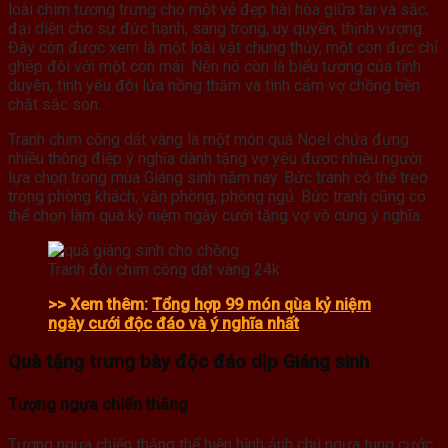
loài chim tượng trưng cho một vẻ đẹp hài hòa giữa tài và sắc,
đại diện cho sự đức hạnh, sang trọng, uy quyền, thịnh vượng.
Đây còn được xem là một loài vật chung thủy, một con đực chỉ
ghép đôi với một con mái. Nên nó còn là biểu tượng của tình
duyên, tình yêu đôi lứa nồng thắm và tình cảm vợ chồng bền
chặt sắc son.
Tranh chim công dát vàng là một món quà Noel chứa đựng
nhiều thông điệp ý nghĩa dành tặng vợ yêu được nhiều người
lựa chọn trong mùa Giáng sinh năm nay. Bức tranh có thể treo
trong phòng khách, văn phòng, phòng ngủ. Bức tranh cũng có
thể chọn làm quà kỷ niệm ngày cưới tặng vợ vô cùng ý nghĩa.
Tranh đôi chim công dát vàng 24k
>> Xem thêm:
Tổng hợp 99 món qùa kỷ niệm
ngày cưới độc đáo và ý nghĩa nhất
Quà tặng trưng bày độc đáo dịp Giáng sinh
Tượng ngựa chiến thắng
Tượng ngựa chiến thắng thể hiện hình ảnh chú ngựa tung cước