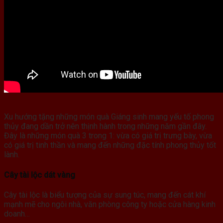
Xu hướng tặng những món quà Giáng sinh mang yếu tố phong
thủy đang dần trở nên thịnh hành trong những năm gần đây.
Đây là những món quà 3 trong 1: vừa có giá trị trưng bày, vừa
có giá trị tinh thần và mang đến những đặc tính phong thủy tốt
lành.
Cây tài lộc dát vàng
Cây tài lộc là biểu tượng của sự sung túc, mang đến cát khí
mạnh mẽ cho ngôi nhà, văn phòng công ty hoặc cửa hàng kinh
doanh…