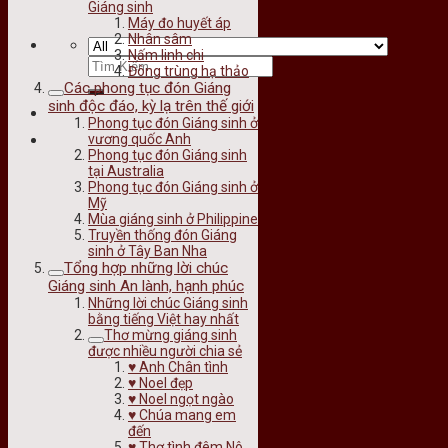
Giáng sinh
Máy đo huyết áp
Nhân sâm
Nấm linh chi
Đông trùng hạ thảo
Các phong tục đón Giáng
sinh độc đáo, kỳ lạ trên thế giới
Phong tục đón Giáng sinh ở
vương quốc Anh
Phong tục đón Giáng sinh
tại Australia
Phong tục đón Giáng sinh ở
Mỹ
Mùa giáng sinh ở Philippine
Truyền thống đón Giáng
sinh ở Tây Ban Nha
Tổng hợp những lời chúc
Giáng sinh An lành, hạnh phúc
Những lời chúc Giáng sinh
bằng tiếng Việt hay nhất
Thơ mừng giáng sinh
được nhiều người chia sẻ
♥️ Anh Chân tình
♥️ Noel đẹp
♥️ Noel ngọt ngào
♥️ Chúa mang em
đến
♥️ Thơ tình đêm Nô