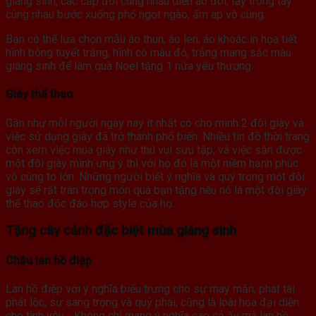
giáng sinh, các cặp đôi cùng nhau diện áo đôi, tay trong tay
cùng nhau bước xuống phố ngọt ngào, ấm áp vô cùng.
Bạn có thể lựa chọn mẫu áo thun, áo len, áo khoác in họa tiết
hình bông tuyết trắng, hình có màu đỏ, trắng mang sắc màu
giáng sinh để làm quà Noel tặng 1 nửa yêu thương.
Giày thể thao
Gần như mỗi người ngày nay ít nhất có cho mình 2 đôi giày và
việc sử dụng giày đã trở thành phổ biến. Nhiều tín đồ thời trang
còn xem việc mua giày như thú vui sưu tập, và việc săn được
một đôi giày mình ưng ý thì với họ đó là một niềm hạnh phúc
vô cùng to lớn. Những người biết ý nghĩa và quý trọng một đôi
giày sẽ rất trân trọng món quà bạn tặng nếu nó là một đôi giày
thể thao độc đáo hợp style của họ.
Tặng cây cảnh đặc biệt mùa giáng sinh
Chậu lan hồ điệp
Lan hồ điệp với ý nghĩa biểu trưng cho sự may mắn, phát tài
phát lộc, sự sang trọng và quý phái, cũng là loài hoa đại diện
cho tình yêu… Không chỉ mang ý nghĩa cao cả ấy mà lan hồ