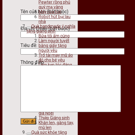
Pewter rồng phú
quý mạ vàng
Tên của bạn (bắt buộc)
Máy rửa bát
Robot hút bụi lau
nhà
Quà handmade ý nghĩa
Địa chỉ Email (bắt buộc)
tặng giáng sinh
Bữa tối ấm cúng
Làm người tuyết
Tiêu đề:
bằng giấy tặng
người yêu
Trổ tài may mũ áo
đỏ cho bé yêu
Thông điệp
Làm kẹp tóc đáng
yêu cho bé đón Noel
Vòng tay handmade
tặng bạn trai
Quà đặc trưng trong
mùa Giáng sinh
Bộ trang phục ông
già Noel
Cây thông Noel
Quả cầu tuyết ông
già Noel
Thiệp Giáng sinh
Khăn len, găng tay,
mũ len
Quà sức khỏe tặng