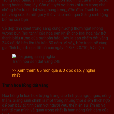
Trong mùa Giáng sinh, ai cũng muốn ngôi nhà của mình được
trang hoàng lộng lẫy. Còn gì tuyệt vời hơn khi treo trong nhà
những bức tranh dát vàng sang trọng, độc đáo. Tranh hoa sen
dát vàng của là một gợi ý thú vị cho món quà Giáng sinh tặng
bố mẹ của bạn.
Vẻ đẹp tinh khiết trong sáng cùng hương thơm ngát không
vướng bùn “hôi tanh” của hoa sen khiến cho loài hoa này trở
thành biểu trưng của sự hoàn hảo. Đây là sản phẩm dát vàng
24K có độ bền lên tới trên 50 năm. Vì vậy, bức tranh sẽ cùng
gia đình bạn đi qua tất cả các ngày lễ 8/3, 20/10 , kỷ niệm.
Tranh hoa sen dát vàng 24k
>> Xem thêm:
85 món quà 8/3 độc đáo, ý nghĩa
nhất
Tranh hoa hồng dát vàng
Hoa hồng là loài hoa tượng trưng cho tình yêu ngọt ngào, nồng
thắm. Giáng sinh chính là một trong những thời điểm thích hợp
để bạn bày tỏ tình cảm với người yêu, thể hiện sự ấm áp và
tinh tế của mình và quan trọng nhất là hâm nóng tình cảm của