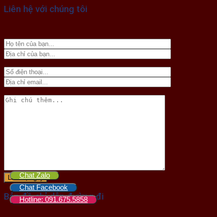
Liên hệ với chúng tôi
Chat Zalo
Chat Facebook
Bản đồ chỉ dẫn đường đi
Hotline: 091.675.5858