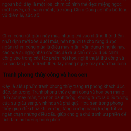
ngoạn bởi đây là một loài chim có hình thể đẹp: miệng ngọc,
mắt huyền, cổ thanh mảnh, ức rộng. Chim Công sở hữu bộ lông
vũ diễm lệ, sặc sỡ.
Chim công rất giỏi nhảy múa, nhưng chỉ vào những thời điểm
nhất định mới xòe đuôi múa, nên người ta cho rằng được
ngắm chim công múa là điều may mắn. Vận dụng ý nghĩa này,
các họa sĩ, nghệ nhân chế tác đã đưa chủ đề vũ điệu chim
công vào trong các tác phẩm hội họa, nghệ thuật thủ công và
cả các tác phẩm tranh thêu tay mang ngụ ý may mắn thái bình.
Tranh phong thủy công và hoa sen
Đây là siêu phẩm tranh phong thủy trang trí phòng khách độc
đáo, ấn tượng. Tranh phong thủy chim công và hoa sen mang
đến sự may mắn, tạo nên danh tiếng. Khổng tước là biểu tượng
của sự giàu sang, vinh hoa và phú quý. Hoa sen trong phong
thủy giúp điều hòa khí vượng, tăng cường năng lượng tốt và
ngăn chặn những điều xấu, giúp cho gia chủ tránh ưu phiền để
tĩnh tâm an hưởng hạnh phúc.