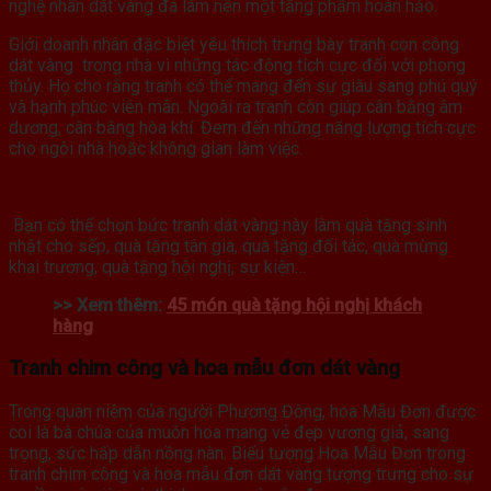
nghệ nhân dát vàng đã làm nên một tặng phẩm hoàn hảo.
Giới doanh nhân đặc biệt yêu thích trưng bày tranh con công
dát vàng trong nhà vì những tác động tích cực đối với phong
thủy. Họ cho rằng tranh có thể mang đến sự giàu sang phú quý
và hạnh phúc viên mãn. Ngoài ra tranh còn giúp cân bằng âm
dương, cân bằng hòa khí. Đem đến những năng lượng tích cực
cho ngôi nhà hoặc không gian làm việc.
Bạn có thể chọn bức tranh dát vàng này làm quà tặng sinh
nhật cho sếp, quà tặng tân gia, quà tặng đối tác, quà mừng
khai trương, quà tặng hội nghị, sự kiện…
>> Xem thêm:
45 món quà tặng hội nghị khách
hàng
Tranh chim công và hoa mẫu đơn dát vàng
Trong quan niệm của người Phương Đông, hoa Mẫu Đơn được
coi là bà chúa của muôn hoa mang vẻ đẹp vương giả, sang
trọng, sức hấp dẫn nồng nàn. Biểu tượng Hoa Mẫu Đơn trong
tranh chim công và hoa mẫu đơn dát vàng tượng trưng cho sự