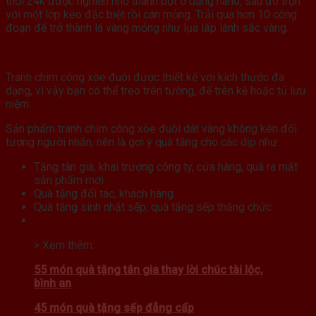
thỏi 24k được nghiền nhỏ thành bột ở dạng nano, sau đó trộn
với một lớp keo đặc biệt rồi cán mỏng. Trải qua hơn 10 công
đoạn để trở thành lá vàng mỏng như lụa lấp lánh sắc vàng.
Tranh chim công xòe đuôi được thiết kế với kích thước đa
dạng, vì vậy bạn có thể treo trên tường, để trên kệ hoặc tủ lưu
niệm.
Sản phẩm tranh chim công xòe đuôi dát vàng không kén đối
tượng người nhận, nên là gợi ý quà tặng cho các dịp như:
Tặng tân gia, khai trương công ty, cửa hàng, quà ra mắt
sản phẩm mới
Quà tặng đối tác, khách hàng.
Quà tặng sinh nhật sếp, quà tặng sếp thăng chức
…
> Xem thêm:
55 món quà tặng tân gia thay lời chúc tài lộc,
bình an
45 món quà tặng sếp đẳng cấp