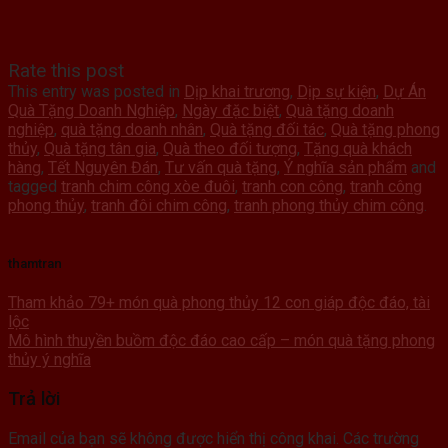
Rate this post
This entry was posted in
Dịp khai trương
,
Dịp sự kiện
,
Dự Án
Quà Tặng Doanh Nghiệp
,
Ngày đặc biệt
,
Quà tặng doanh
nghiệp
,
quà tặng doanh nhân
,
Quà tặng đối tác
,
Quà tặng phong
thủy
,
Quà tặng tân gia
,
Quà theo đối tượng
,
Tặng quà khách
hàng
,
Tết Nguyên Đán
,
Tư vấn quà tặng
,
Ý nghĩa sản phẩm
and
tagged
tranh chim công xòe đuôi
,
tranh con công
,
tranh công
phong thủy
,
tranh đôi chim công
,
tranh phong thủy chim công
.
thamtran
Tham khảo 79+ món quà phong thủy 12 con giáp độc đáo, tài
lộc
Mô hình thuyền buồm độc đáo cao cấp – món quà tặng phong
thủy ý nghĩa
Trả lời
Email của bạn sẽ không được hiển thị công khai.
Các trường