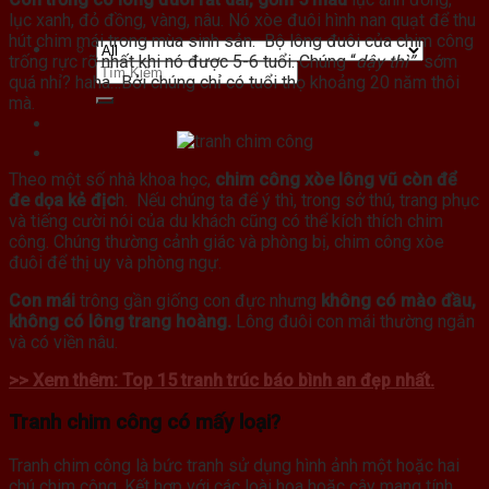
lục xanh, đỏ đồng, vàng, nâu. Nó xòe đuôi hình nan quạt để thu
hút chim mái trong mùa sinh sản. Bộ lông đuôi của chim công
trống rực rỡ nhất khi nó được 5-6 tuổi. Chúng “
dậy thì”
sớm
quá nhỉ? haha…Bởi chúng chỉ có tuổi thọ khoảng 20 năm thôi
mà.
Theo một số nhà khoa học,
chim công xòe lông vũ còn để
đe dọa kẻ địc
h. Nếu chúng ta để ý thì, trong sở thú, trang phục
và tiếng cười nói của du khách cũng có thể kích thích chim
công. Chúng thường cảnh giác và phòng bị, chim công xòe
đuôi để thị uy và phòng ngự.
Con mái
trông gần giống con đực nhưng
không có mào đầu,
không có lông trang hoàng.
Lông đuôi con mái thường ngắn
và có viền nâu.
>> Xem thêm: Top 15 tranh trúc báo bình an đẹp nhất.
Tranh chim công có mấy loại?
Tranh chim công là bức tranh sử dụng hình ảnh một hoặc hai
chú chim công. Kết hợp với các loài hoa hoặc cây mang tính