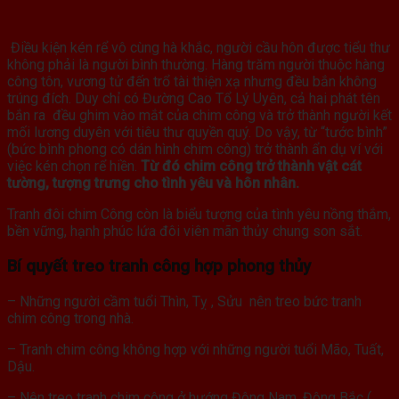
Điều kiện kén rể vô cùng hà khắc, người cầu hôn được tiểu thư
không phải là người bình thường. Hàng trăm người thuộc hàng
công tôn, vương tử đến trổ tài thiện xạ nhưng đều bắn không
trúng đích. Duy chỉ có Đường Cao Tổ Lý Uyên, cả hai phát tên
bắn ra đều ghim vào mắt của chim công và trở thành người kết
mối lương duyên với tiêu thư quyền quý. Do vậy, từ “tước bình”
(bức bình phong có dán hình chim công) trở thành ẩn dụ ví với
việc kén chọn rể hiền.
Từ đó chim công trở thành vật cát
tường, tượng trưng cho tình yêu và hôn nhân.
Tranh đôi chim Công còn là biểu tượng của tình yêu nồng thắm,
bền vững, hạnh phúc lứa đôi viên mãn thủy chung son sắt.
Bí quyết treo tranh công hợp phong thủy
– Những người cầm tuổi Thìn, Tỵ , Sửu nên treo bức tranh
chim công trong nhà.
– Tranh chim công không hợp với những người tuổi Mão, Tuất,
Dậu.
– Nên treo tranh chim công ở hướng Đông Nam, Đông Bắc (