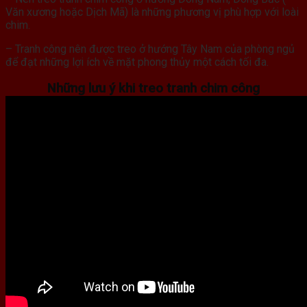
Văn xương hoặc Dịch Mã) là những phương vị phù hợp với loài
chim.
– Tranh công nên được treo ở hướng Tây Nam của phòng ngủ
để đạt những lợi ích về mặt phong thủy một cách tối đa.
Những lưu ý khi treo tranh chim công