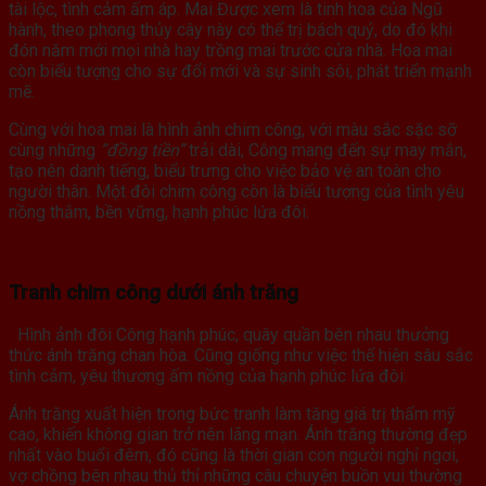
tài lộc, tình cảm ấm áp. Mai Được xem là tinh hoa của Ngũ
hành, theo phong thủy cây này có thể trị bách quỷ, do đó khi
đón năm mới mọi nhà hay trồng mai trước cửa nhà. Hoa mai
còn biểu tượng cho sự đổi mới và sự sinh sôi, phát triển mạnh
mẽ.
Cùng với hoa mai là hình ảnh chim công, với màu sắc sặc sỡ
cùng những
“đồng tiền”
trải dài, Công mang đến sự may mắn,
tạo nên danh tiếng, biểu trưng cho việc bảo vệ an toàn cho
người thân. Một đôi chim công còn là biểu tượng của tình yêu
nồng thắm, bền vững, hạnh phúc lứa đôi.
Tranh chim công dưới ánh trăng
Hình ảnh đôi Công hạnh phúc, quây quần bên nhau thưởng
thức ánh trăng chan hòa. Cũng giống như việc thể hiện sâu sắc
tình cảm, yêu thương ấm nồng của hạnh phúc lứa đôi.
Ánh trăng xuất hiện trong bức tranh làm tăng giá trị thẩm mỹ
cao, khiến không gian trở nên lãng mạn. Ánh trăng thường đẹp
nhất vào buổi đêm, đó cũng là thời gian con người nghỉ ngơi,
vợ chồng bên nhau thủ thỉ những câu chuyện buồn vui thường