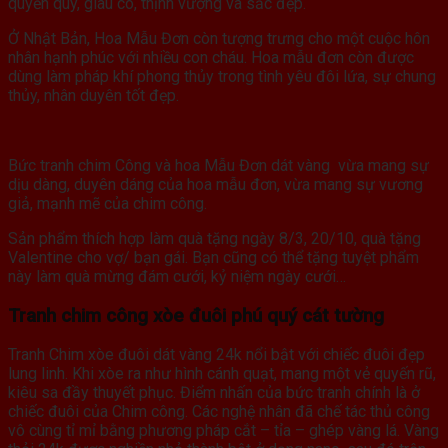
quyền quý, giàu có, thịnh vượng và sắc đẹp.
Ở Nhật Bản, Hoa Mẫu Đơn còn tượng trưng cho một cuộc hôn
nhân hạnh phúc với nhiều con cháu. Hoa mẫu đơn còn được
dùng làm pháp khí phong thủy trong tình yêu đôi lứa, sự chung
thủy, nhân duyên tốt đẹp.
Bức tranh chim Công và hoa Mẫu Đơn dát vàng vừa mang sự
dịu dàng, duyên dáng của hoa mẫu đơn, vừa mang sự vương
giả, mạnh mẽ của chim công.
Sản phẩm thích hợp làm quà tặng ngày 8/3, 20/10, quà tặng
Valentine cho vợ/ bạn gái. Bạn cũng có thể tặng tuyệt phẩm
này làm quà mừng đám cưới, kỷ niệm ngày cưới…
Tranh chim công xòe đuôi phú quý cát tường
Tranh Chim xòe đuôi dát vàng 24k nổi bật với chiếc đuôi đẹp
lung linh. Khi xòe ra như hình cánh quạt, mang một vẻ quyến rũ,
kiêu sa đầy thuyết phục. Điểm nhấn của bức tranh chính là ở
chiếc đuôi của Chim công. Các nghệ nhân đã chế tác thủ công
vô cùng tỉ mỉ bằng phương pháp cắt – tỉa – ghép vàng lá. Vàng