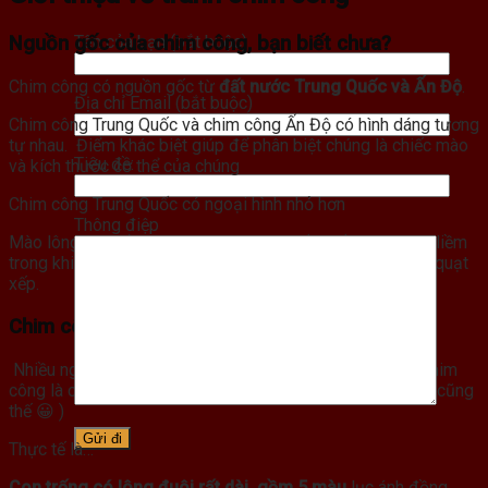
Tên của bạn (bắt buộc)
Nguồn gốc của chim công, bạn biết chưa?
Chim công có nguồn gốc từ
đất nước Trung Quốc và Ấn Độ
.
Địa chỉ Email (bắt buộc)
Chim công Trung Quốc và chim công Ấn Độ có hình dáng tương
tự nhau. Điểm khác biệt giúp để phân biệt chúng là chiếc mào
Tiêu đề:
và kích thước cơ thể của chúng
Chim công Trung Quốc có ngoại hình nhỏ hơn
Thông điệp
Mào lông trên đầu chim công Trung Quốc giống như lưỡi liềm
trong khi mào lông chim công Ấn Độ thì xòe ra như chiếc quạt
xếp.
Chim công xòe đuôi là trống hay mái?
Nhiều người vẫn lầm tưởng bộ lông xòe tuyệt đẹp của chim
công là con mái. Vì con mái thường điệu hơn mà (Con gái cũng
thế 😀 )
Thực tế là…
Con trống có lông đuôi rất dài, gồm 5 màu
lục ánh đồng,