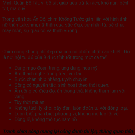
Minh Quân Bồ Tát, vị bồ tát giúp tiêu trừ tai ách, khổ nạn, bệnh
tật, ma quỷ.
Trong văn hóa Ấn Độ, chim Khổng Tước gắn liền với hình ảnh
nữ thần Lakshmi, nữ thần của sắc đẹp, sự nhân từ, sẻ chia,
may mắn, sự giàu có và thịnh vượng.
Chim công không chỉ đẹp mà còn có phẩm chất cao khiết. Đó
là nơi hội tụ đủ của 9 đức tính tốt trong một cá thể:
Dung mạo đoan trang, ung dung, hoa mỹ
Âm thanh nghe trong trẻo, vui tai.
Bước chân nhịp nhàng, uyển chuyển.
Sống có nguyên tắc, sinh hoạt theo thói quen.
Ăn uống có điều độ, ăn thong thả, không tham lam vội
vàng.
Tùy thời mà an.
Không tách ly khỏi bầy đàn, luôn đoàn tụ với đồng loại.
Luôn biết phân biệt phương vị, không mê lạc lối về.
Dùng lễ, không thô tục hàm hồ.
Tranh chim công mang lại công danh tài lộc, thăng quan tiến