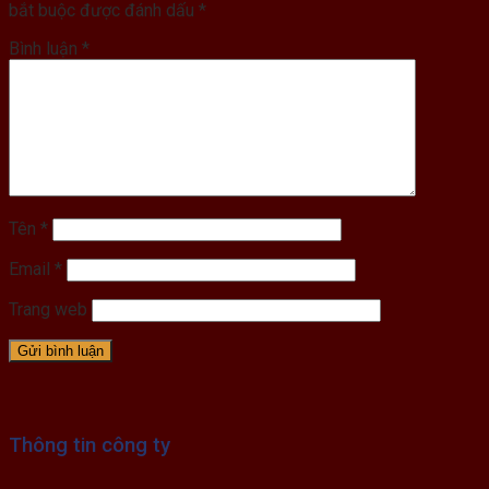
bắt buộc được đánh dấu
*
Bình luận
*
Tên
*
Email
*
Trang web
Thông tin công ty