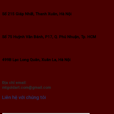
Số 215 Giáp Nhất, Thanh Xuân, Hà Nội
Số 75 Huỳnh Văn Bánh, P17, Q. Phú Nhuận, Tp. HCM
499B Lạc Long Quân, Xuân La, Hà Nội
Địa chỉ email:
mtgoldart.com@gmail.com
Liên hệ với chúng tôi