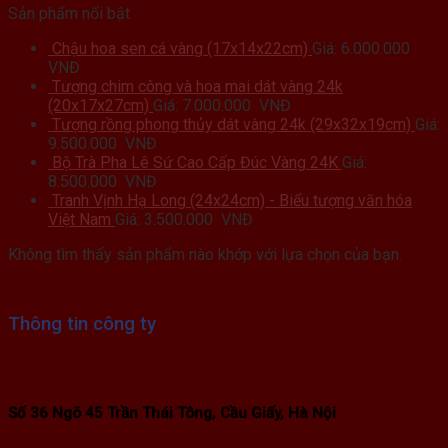
Sản phẩm nổi bật
Chậu hoa sen cá vàng (17x14x22cm)
Giá:
6.000.000
VNĐ
Tượng chim công và hoa mai dát vàng 24k
(20x17x27cm)
Giá:
7.000.000
VNĐ
Tượng rồng phong thủy dát vàng 24k (29x32x19cm)
Giá:
9.500.000
VNĐ
Bộ Trà Pha Lê Sứ Cao Cấp Đúc Vàng 24K
Giá:
8.500.000
VNĐ
Tranh Vịnh Hạ Long (24x24cm) - Biểu tượng văn hóa
Việt Nam
Giá:
3.500.000
VNĐ
Không tìm thấy sản phẩm nào khớp với lựa chọn của bạn.
Thông tin công ty
Số 36 Ngõ 45 Trần Thái Tông, Cầu Giấy, Hà Nội