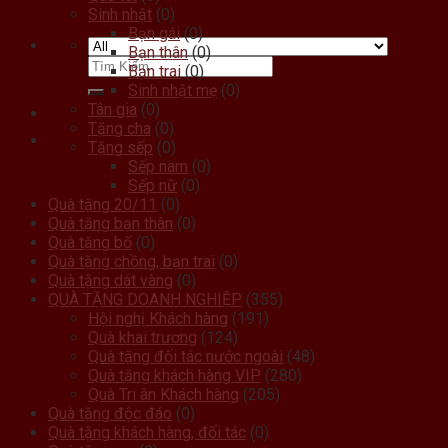
Sinh nhật
(0)
Bạn gái
(0)
Bạn thân
(0)
Bạn trai
(0)
Sinh nhật mẹ
(0)
Tân gia
(0)
Tặng cha
(0)
Tặng sếp
(0)
Sếp nam
(0)
Sếp nữ
(0)
Quà tặng 20/11
(0)
Quà tặng bạn thân
(0)
Quà tặng bố
(0)
Quà tặng chồng, bạn trai
(0)
Quà tặng dát vàng
(0)
QUÀ TẶNG DOANH NGHIỆP
(355)
Hội nghị Khách hàng
(191)
Quà khai trương
(124)
Quà tặng đối tác nước ngoài
(48)
Quà tặng khách hàng VIP
(280)
Quà Tri ân Khách hàng
(205)
Quà tặng độc đáo
(0)
Quà tặng khách hàng, đối tác
(0)