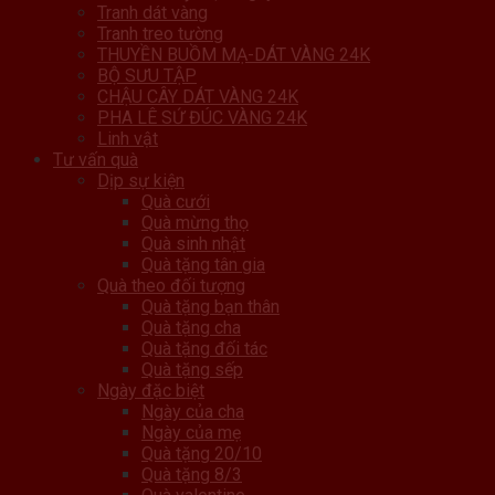
Tranh dát vàng
Tranh treo tường
THUYỀN BUỒM MẠ-DÁT VÀNG 24K
BỘ SƯU TẬP
CHẬU CÂY DÁT VÀNG 24K
PHA LÊ SỨ ĐÚC VÀNG 24K
Linh vật
Tư vấn quà
Dịp sự kiện
Quà cưới
Quà mừng thọ
Quà sinh nhật
Quà tặng tân gia
Quà theo đối tượng
Quà tặng bạn thân
Quà tặng cha
Quà tặng đối tác
Quà tặng sếp
Ngày đặc biệt
Ngày của cha
Ngày của mẹ
Quà tặng 20/10
Quà tặng 8/3