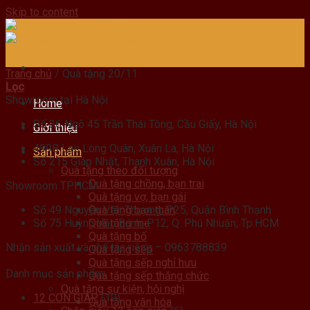
Skip to content
Trang chủ
/
Quà tặng 20/11
Lọc
Showroom tại Hà Nội
Home
Số 36 Ngõ 45 Trần Thái Tông, Cầu Giấy, Hà Nội
Giới thiệu
499B Lạc Long Quân, Xuân La, Hà Nội
Sản phẩm
Số 215 Giáp Nhất, Thanh Xuân, Hà Nội
Quà tặng theo đối tượng
Quà tặng chồng, bạn trai
Showroom TP.HCM
Quà tặng vợ, bạn gái
Số 49 Nguyễn Văn Thương, P25, Quận Bình Thạnh
Quà tặng bạn thân
Số 75 Huỳnh Văn Bánh, P12, Q. Phú Nhuận, Tp.HCM
Quà tặng mẹ
Quà tặng bố
Nhận sản xuất và chế tác riêng – 0963788839
Quà tặng sếp
Quà tặng sếp nghỉ hưu
Danh mục sản phẩm
Quà tặng sếp thăng chức
Quà tặng sự kiện, hội nghị
12 CON GIÁP
(19)
Quà tặng văn hóa