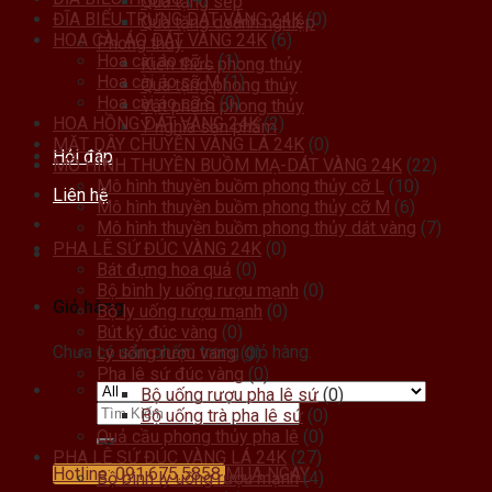
Quà tặng sếp
ĐĨA BIỂU TRƯNG DÁT VÀNG 24K
(0)
Quà tặng doanh nghiệp
HOA CÀI ÁO DÁT VÀNG 24K
(6)
Phong thủy
Hoa cài áo cỡ L
(1)
Kiến thức phong thủy
Hoa cài áo cỡ M
(1)
Quà tặng phong thủy
Hoa cài áo cỡ S
(0)
Vật phẩm phong thủy
HOA HỒNG DÁT VÀNG 24K
(2)
Ý nghĩa sản phẩm
MẶT DÂY CHUYỀN VÀNG LÁ 24K
(0)
Hỏi đáp
MÔ HÌNH THUYỀN BUỒM MẠ-DÁT VÀNG 24K
(22)
Mô hình thuyền buồm phong thủy cỡ L
(10)
Liên hệ
Mô hình thuyền buồm phong thủy cỡ M
(6)
Mô hình thuyền buồm phong thủy dát vàng
(7)
PHA LÊ SỨ ĐÚC VÀNG 24K
(0)
Bát đựng hoa quả
(0)
Bộ bình ly uống rượu mạnh
(0)
Giỏ hàng
Bộ ly uống rượu mạnh
(0)
Bút ký đúc vàng
(0)
Chưa có sản phẩm trong giỏ hàng.
Ly uống rượu vang
(0)
Pha lê sứ đúc vàng
(0)
Bộ uống rượu pha lê sứ
(0)
Bộ uống trà pha lê sứ
(0)
Quả cầu phong thủy pha lê
(0)
PHA LÊ SỨ ĐÚC VÀNG LÁ 24K
(27)
Hotline: 091.675.5858
MUA NGAY
Bộ bình ly uống rượu mạnh
(4)