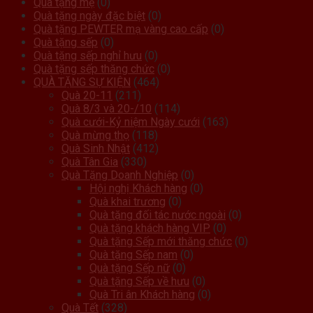
Quà tặng mẹ
(0)
Quà tặng ngày đặc biệt
(0)
Quà tặng PEWTER mạ vàng cao cấp
(0)
Quà tặng sếp
(0)
Quà tặng sếp nghỉ hưu
(0)
Quà tặng sếp thăng chức
(0)
QUÀ TẶNG SỰ KIỆN
(464)
Quà 20-11
(211)
Quà 8/3 và 20-/10
(114)
Quà cưới-Kỷ niệm Ngày cưới
(163)
Quà mừng thọ
(118)
Quà Sinh Nhật
(412)
Quà Tân Gia
(330)
Quà Tặng Doanh Nghiệp
(0)
Hội nghị Khách hàng
(0)
Quà khai trương
(0)
Quà tặng đối tác nước ngoài
(0)
Quà tặng khách hàng VIP
(0)
Quà tặng Sếp mới thăng chức
(0)
Quà tặng Sếp nam
(0)
Quà tặng Sếp nữ
(0)
Quà tặng Sếp về hưu
(0)
Quà Tri ân Khách hàng
(0)
Quà Tết
(328)