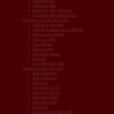
Quà tặng bố
Quà tặng sếp
Quà tặng sếp nghỉ hưu
Quà tặng sếp thăng chức
Quà tặng sự kiện, hội nghị
Quà tặng văn hóa
Quà tặng khách hàng, đối tác
Quà doanh nghiệp
Quà lưu niệm
Quà tân gia
Quà sự kiện
Quà khai trương
Quà tết
Quà tặng độc đáo
Quà tặng ngày đặc biệt
Quà valentine
Quà mừng thọ
Quà noel
Quà tặng 20/11
Quà 8/3, 20/10
Quà tốt nghiệp
Quà sinh nhật
Quà cưới
Quà kỷ niệm ngày cưới