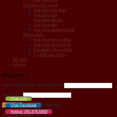
Quà valentine
Quà theo đối tượng
Quà tặng bạn thân
Quà tặng cha
Quà tặng đối tác
Quà tặng sếp
Quà tặng doanh nghiệp
Phong thủy
Kiến thức phong thủy
Quà tặng phong thủy
Vật phẩm phong thủy
Ý nghĩa sản phẩm
Hỏi đáp
Liên hệ
Đăng nhập
Tên tài khoản hoặc địa chỉ email
*
Mật khẩu
*
Chat Zalo
Ghi nhớ mật khẩu
Chat Facebook
Đăng nhập
Hotline: 091.675.5858
Quên mật khẩu?