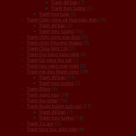
Tranh để bàn
(7)
Tranh treo tường
(2)
Tranh hoa tulip
(5)
Tranh Chim công và Hoa mẫu đơn
(16)
Tranh để bàn
(2)
Tranh treo tường
(10)
Tranh chim công xòe đuôi
(3)
Tranh chim Phượng Hoàng
(5)
Tranh Chùa Một Cột
(3)
Tranh Đại bàng tung cánh
(4)
Tranh Gà vàng đại cát
(1)
Tranh heo vàng may mắn
(2)
Tranh mã đáo thành công
(18)
Tranh để bàn
(11)
Tranh treo tường
(7)
Tranh Rồng
(4)
Tranh song ngư
(18)
Tranh thư pháp
(19)
Tranh thuận buồm xuôi gió
(27)
Tranh để bàn
(7)
Tranh treo tường
(14)
Tranh Tứ quý
(2)
Tranh tùng hạc diên niên
(8)