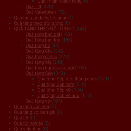
Quà Tri ân Khách hàng
(0)
Quà Tết
(328)
Quà Valentine
(170)
Quà tặng sự kiện, hội nghị
(0)
Quà tặng theo đối tượng
(0)
QUÀ TẶNG THEO ĐỐI TƯỢNG
(444)
Quà tặng bạn gái
(163)
Quà tặng bạn trai
(185)
Quà tặng bé
(13)
Quà tặng Cha
(342)
Quà tặng chồng
(229)
Quà tặng Mẹ
(249)
Quà tặng người cao tuổi
(108)
Quà tặng Sếp
(343)
Quà tặng Sếp mới thăng chức
(121)
Quà tặng Sếp nam
(218)
Quà tặng Sếp nữ
(174)
Quà tặng Sếp về hưu
(117)
Quà tặng vợ
(187)
Quà tặng văn hóa
(0)
Quà tặng vợ, bạn gái
(0)
Quà tết
(0)
Quà tốt nghiệp
(0)
Quà valentine
(0)