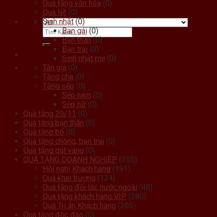
Quà tặng văn hóa
(0)
Quà tết
(0)
Sinh nhật
(0)
Bạn gái
(0)
Bạn thân
(0)
Bạn trai
(0)
Sinh nhật mẹ
(0)
Tân gia
(0)
Tặng cha
(0)
Tặng sếp
(0)
Sếp nam
(0)
Sếp nữ
(0)
Quà tặng 20/11
(0)
Quà tặng bạn thân
(0)
Quà tặng bố
(0)
Quà tặng chồng, bạn trai
(0)
Quà tặng dát vàng
(0)
QUÀ TẶNG DOANH NGHIỆP
(355)
Hội nghị Khách hàng
(191)
Quà khai trương
(124)
Quà tặng đối tác nước ngoài
(48)
Quà tặng khách hàng VIP
(280)
Quà Tri ân Khách hàng
(205)
Quà tặng độc đáo
(0)