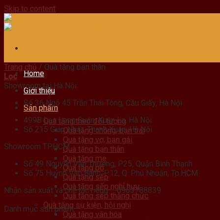
Skip to content
Trang chủ
/
Quà tặng bạn thân
Home
Lọc
Showroom tại Hà Nội
Giới thiệu
Số 36 Ngõ 45 Trần Thái Tông, Cầu Giấy, Hà Nội
Sản phẩm
499B Lạc Long Quân, Xuân La, Hà Nội
Quà tặng theo đối tượng
Số 215 Giáp Nhất, Thanh Xuân, Hà Nội
Quà tặng chồng, bạn trai
Quà tặng vợ, bạn gái
Showroom TP.HCM
Quà tặng bạn thân
Quà tặng mẹ
Số 49 Nguyễn Văn Thương, P25, Quận Bình Thạnh
Quà tặng bố
Số 75 Huỳnh Văn Bánh, P12, Q. Phú Nhuận, Tp.HCM
Quà tặng sếp
Quà tặng sếp nghỉ hưu
Nhận sản xuất và chế tác riêng – 0963788839
Quà tặng sếp thăng chức
Quà tặng sự kiện, hội nghị
Danh mục sản phẩm
Quà tặng văn hóa