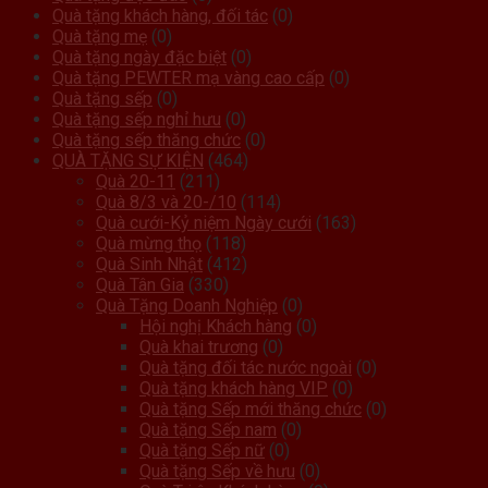
Quà tặng khách hàng, đối tác
(0)
Quà tặng mẹ
(0)
Quà tặng ngày đặc biệt
(0)
Quà tặng PEWTER mạ vàng cao cấp
(0)
Quà tặng sếp
(0)
Quà tặng sếp nghỉ hưu
(0)
Quà tặng sếp thăng chức
(0)
QUÀ TẶNG SỰ KIỆN
(464)
Quà 20-11
(211)
Quà 8/3 và 20-/10
(114)
Quà cưới-Kỷ niệm Ngày cưới
(163)
Quà mừng thọ
(118)
Quà Sinh Nhật
(412)
Quà Tân Gia
(330)
Quà Tặng Doanh Nghiệp
(0)
Hội nghị Khách hàng
(0)
Quà khai trương
(0)
Quà tặng đối tác nước ngoài
(0)
Quà tặng khách hàng VIP
(0)
Quà tặng Sếp mới thăng chức
(0)
Quà tặng Sếp nam
(0)
Quà tặng Sếp nữ
(0)
Quà tặng Sếp về hưu
(0)