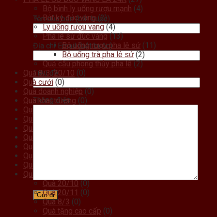
Bộ bình ly uống rượu mạnh
(4)
Bút ký đúc vàng
(2)
Tên của bạn (bắt buộc)
Ly uống rượu vang
(4)
Pha lê sứ đúc vàng
(13)
Bộ uống rượu pha lê sứ
(11)
Địa chỉ Email (bắt buộc)
Bộ uống trà pha lê sứ
(2)
Quả cầu phong thủy pha lê
(2)
Tiêu đề:
Quà 8/3, 20/10
(0)
Quà cưới
(0)
Quà doanh nghiệp
(0)
Thông điệp
Quà khai trương
(0)
Quà kỷ niệm ngày cưới
(0)
Quà lưu niệm
(0)
Quà mừng thọ
(0)
Quà noel
(0)
Quà sinh nhật
(0)
Quà sự kiện , hội nghị
(0)
Quà tân gia
(0)
Quà tặng
(0)
Quà 20/10
(0)
Quà 20/11
(0)
Quà 8/3
(0)
Quà tặng cao cấp
(0)