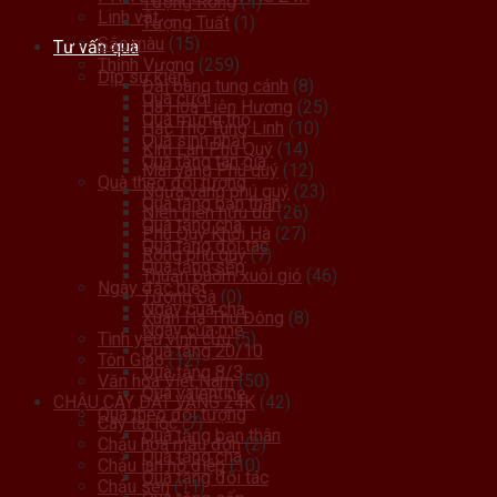
Tượng Rồng
(4)
Linh vật
Tượng Tuất
(1)
Sắc màu
(15)
Tư vấn quà
Thịnh Vượng
(259)
Dịp sự kiện
Đại bàng tung cánh
(8)
Quà cưới
Hà Hoa Liên Hương
(25)
Quà mừng thọ
Hạc Thọ Tùng Linh
(10)
Quà sinh nhật
Kim Lan Phú Quý
(14)
Quà tặng tân gia
Mai vàng Phú quý
(12)
Quà theo đối tượng
Ngựa vàng phú quý
(23)
Quà tặng bạn thân
Niên niên hữu dư
(26)
Quà tặng cha
Phú Quý Khởi Hà
(27)
Quà tặng đối tác
Rồng phú quý
(7)
Quà tặng sếp
Thuận buồm xuôi gió
(46)
Ngày đặc biệt
Tượng Gà
(0)
Ngày của cha
Xuân Hạ Thu Đông
(8)
Ngày của mẹ
Tình yêu vĩnh cửu
(5)
Quà tặng 20/10
Tôn Giáo
(12)
Quà tặng 8/3
Văn hóa Việt Nam
(50)
Quà valentine
CHẬU CÂY DÁT VÀNG 24K
(42)
Quà theo đối tượng
Cây tài lộc
(7)
Quà tặng bạn thân
Chậu hoa mẫu đơn
(2)
Quà tặng cha
Chậu lan hồ điệp
(10)
Quà tặng đối tác
Chậu sen
(11)