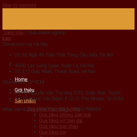
Skip to content
Trang chủ
/
Quà doanh nghiệp
Lọc
Showroom tại Hà Nội
Số 36 Ngõ 45 Trần Thái Tông, Cầu Giấy, Hà Nội
499B Lạc Long Quân, Xuân La, Hà Nội
Số 215 Giáp Nhất, Thanh Xuân, Hà Nội
Home
Showroom TP.HCM
Giới thiệu
Số 49 Nguyễn Văn Thương, P25, Quận Bình Thạnh
Số 75 Huỳnh Văn Bánh, P12, Q. Phú Nhuận, Tp.HCM
Sản phẩm
Quà tặng theo đối tượng
Nhận sản xuất và chế tác riêng – 0963788839
Quà tặng chồng, bạn trai
Quà tặng vợ, bạn gái
Quà tặng bạn thân
Quà tặng mẹ