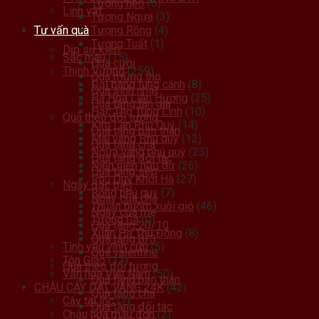
Tượng heo
(6)
Linh vật
Tượng Ngựa
(3)
Tư vấn quà
Tượng Rồng
(4)
Tượng Tuất
(1)
Dịp sự kiện
Sắc màu
(15)
Quà cưới
Thịnh Vượng
(259)
Quà mừng thọ
Đại bàng tung cánh
(8)
Quà sinh nhật
Hà Hoa Liên Hương
(25)
Quà tặng tân gia
Hạc Thọ Tùng Linh
(10)
Quà theo đối tượng
Kim Lan Phú Quý
(14)
Quà tặng bạn thân
Mai vàng Phú quý
(12)
Quà tặng cha
Ngựa vàng phú quý
(23)
Quà tặng đối tác
Niên niên hữu dư
(26)
Quà tặng sếp
Phú Quý Khởi Hà
(27)
Ngày đặc biệt
Rồng phú quý
(7)
Ngày của cha
Thuận buồm xuôi gió
(46)
Ngày của mẹ
Tượng Gà
(0)
Quà tặng 20/10
Xuân Hạ Thu Đông
(8)
Quà tặng 8/3
Tình yêu vĩnh cửu
(5)
Quà valentine
Tôn Giáo
(12)
Quà theo đối tượng
Văn hóa Việt Nam
(50)
Quà tặng bạn thân
CHẬU CÂY DÁT VÀNG 24K
(42)
Quà tặng cha
Cây tài lộc
(7)
Quà tặng đối tác
Chậu hoa mẫu đơn
(2)