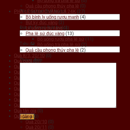
Bộ uống trà pha lê sứ
(0)
Quả cầu phong thủy pha lê
(0)
Tên của bạn (bắt buộc)
PHA LÊ SỨ ĐÚC VÀNG LÁ 24K
(27)
Bộ bình ly uống rượu mạnh
(4)
Bút ký đúc vàng
(2)
Địa chỉ Email (bắt buộc)
Ly uống rượu vang
(4)
Pha lê sứ đúc vàng
(13)
Bộ uống rượu pha lê sứ
(11)
Tiêu đề:
Bộ uống trà pha lê sứ
(2)
Quả cầu phong thủy pha lê
(2)
Quà 8/3, 20/10
(0)
Thông điệp
Quà cưới
(0)
Quà doanh nghiệp
(0)
Quà khai trương
(0)
Quà kỷ niệm ngày cưới
(0)
Quà lưu niệm
(0)
Quà mừng thọ
(0)
Quà noel
(0)
Quà sinh nhật
(0)
Quà sự kiện , hội nghị
(0)
Quà tân gia
(0)
Quà tặng
(0)
Quà 20/10
(0)
Quà 20/11
(0)