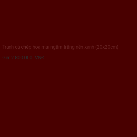
Tranh cá chép hoa mai ngắm trăng nền xanh (20x20cm)
Giá:
2.800.000
VNĐ