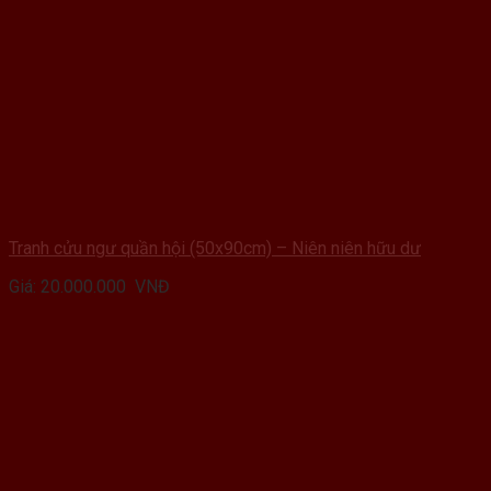
Tranh cửu ngư quần hội (50x90cm) – Niên niên hữu dư
Giá:
20.000.000
VNĐ