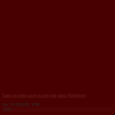
Tranh cá chép vượt vũ môn dát vàng (50x90cm)
Giá:
25.000.000
VNĐ
-20%