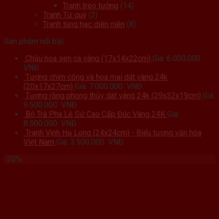
Tranh treo tường
(14)
Tranh Tứ quý
(2)
Tranh tùng hạc diên niên
(8)
Sản phẩm nổi bật
Chậu hoa sen cá vàng (17x14x22cm)
Giá:
6.000.000
VNĐ
Tượng chim công và hoa mai dát vàng 24k
(20x17x27cm)
Giá:
7.000.000
VNĐ
Tượng rồng phong thủy dát vàng 24k (29x32x19cm)
Giá:
9.500.000
VNĐ
Bộ Trà Pha Lê Sứ Cao Cấp Đúc Vàng 24K
Giá:
8.500.000
VNĐ
Tranh Vịnh Hạ Long (24x24cm) - Biểu tượng văn hóa
Việt Nam
Giá:
3.500.000
VNĐ
-20%