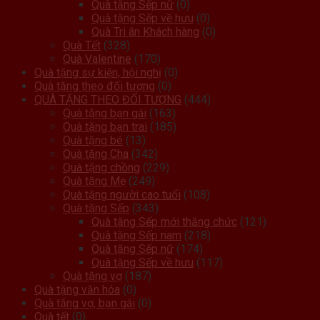
Quà tặng Sếp nữ
(0)
Quà tặng Sếp về hưu
(0)
Quà Tri ân Khách hàng
(0)
Quà Tết
(328)
Quà Valentine
(170)
Quà tặng sự kiện, hội nghị
(0)
Quà tặng theo đối tượng
(0)
QUÀ TẶNG THEO ĐỐI TƯỢNG
(444)
Quà tặng bạn gái
(163)
Quà tặng bạn trai
(185)
Quà tặng bé
(13)
Quà tặng Cha
(342)
Quà tặng chồng
(229)
Quà tặng Mẹ
(249)
Quà tặng người cao tuổi
(108)
Quà tặng Sếp
(343)
Quà tặng Sếp mới thăng chức
(121)
Quà tặng Sếp nam
(218)
Quà tặng Sếp nữ
(174)
Quà tặng Sếp về hưu
(117)
Quà tặng vợ
(187)
Quà tặng văn hóa
(0)
Quà tặng vợ, bạn gái
(0)
Quà tết
(0)