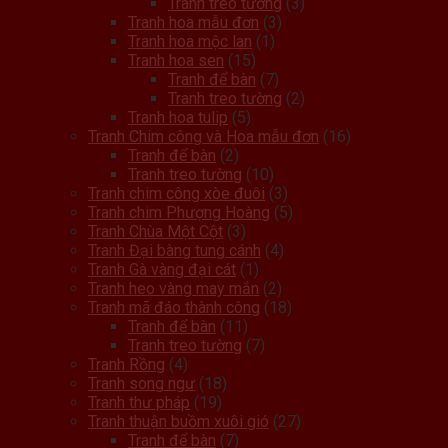
Tranh treo tường
(3)
Tranh hoa mẫu đơn
(3)
Tranh hoa mộc lan
(1)
Tranh hoa sen
(15)
Tranh để bàn
(7)
Tranh treo tường
(2)
Tranh hoa tulip
(5)
Tranh Chim công và Hoa mẫu đơn
(16)
Tranh để bàn
(2)
Tranh treo tường
(10)
Tranh chim công xòe đuôi
(3)
Tranh chim Phượng Hoàng
(5)
Tranh Chùa Một Cột
(3)
Tranh Đại bàng tung cánh
(4)
Tranh Gà vàng đại cát
(1)
Tranh heo vàng may mắn
(2)
Tranh mã đáo thành công
(18)
Tranh để bàn
(11)
Tranh treo tường
(7)
Tranh Rồng
(4)
Tranh song ngư
(18)
Tranh thư pháp
(19)
Tranh thuận buồm xuôi gió
(27)
Tranh để bàn
(7)