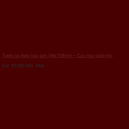
Tranh cá chép hoa sen (48x108cm) – Cửu ngư quần hội
Giá:
30.000.000
VNĐ