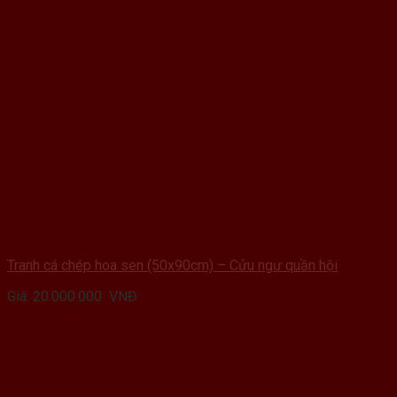
Tranh cá chép hoa sen (50x90cm) – Cửu ngư quần hội
Giá:
20.000.000
VNĐ