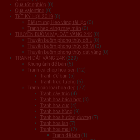
Quà tốt nghiệp
(0)
Quà valentine
(0)
TẾT KỶ HỢI 2019
(0)
Biểu trưng Heo vàng tài lộc
(0)
Tranh heo vàng may mắn
(0)
THUYỀN BUỒM MẠ-DÁT VÀNG 24K
(0)
Thuyền buồm phong thủy cỡ L
(0)
Thuyền buồm phong thủy cỡ M
(0)
Thuyền buồm phong thủy dát vàng
(0)
TRANH DÁT VÀNG 24K
(229)
Khung ảnh để bàn
(5)
Tranh cá chép hoa sen
(12)
Tranh để bàn
(5)
Tranh treo tường
(6)
Tranh các loài hoa đẹp
(77)
Tranh cây trúc
(4)
Tranh hoa bách hợp
(3)
Tranh hoa cúc
(4)
Tranh hoa hồng
(9)
Tranh hoa hướng dương
(7)
Tranh hoa lan
(7)
Tranh hoa mai
(7)
Tranh để bàn
(1)