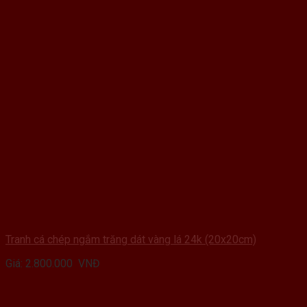
Tranh cá chép ngắm trăng dát vàng lá 24k (20x20cm)
Giá:
2.800.000
VNĐ