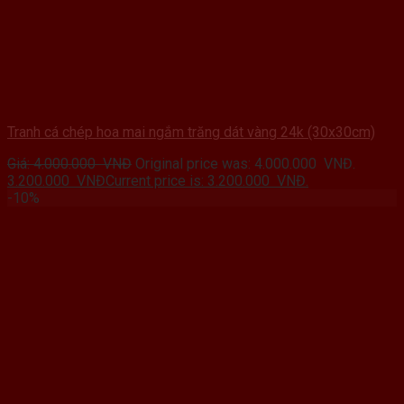
Tranh cá chép hoa mai ngắm trăng dát vàng 24k (30x30cm)
Giá:
4.000.000
VNĐ
Original price was: 4.000.000 VNĐ.
3.200.000
VNĐ
Current price is: 3.200.000 VNĐ.
-10%