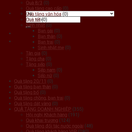
Quà 8/3
(0)
Quà tặng cao cấp
(0)
Quà tặng văn hóa
(0)
Quà tết
(0)
Sinh nhật
(0)
Bạn gái
(0)
Bạn thân
(0)
Bạn trai
(0)
Sinh nhật mẹ
(0)
Tân gia
(0)
Tặng cha
(0)
Tặng sếp
(0)
Sếp nam
(0)
Sếp nữ
(0)
Quà tặng 20/11
(0)
Quà tặng bạn thân
(0)
Quà tặng bố
(0)
Quà tặng chồng, bạn trai
(0)
Quà tặng dát vàng
(0)
QUÀ TẶNG DOANH NGHIỆP
(355)
Hội nghị Khách hàng
(191)
Quà khai trương
(124)
Quà tặng đối tác nước ngoài
(48)
Quà tặng khách hàng VIP
(280)