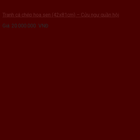
Tranh cá chép hoa sen (42x81cm) – Cửu ngư quần hội
Giá:
20.000.000
VNĐ