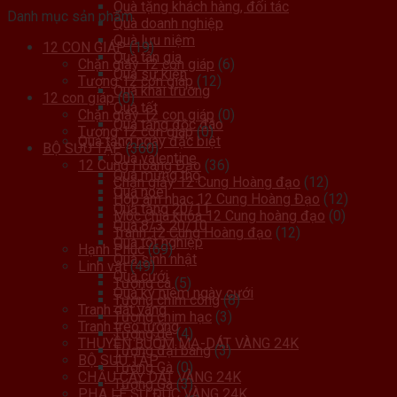
Quà tặng khách hàng, đối tác
Danh mục sản phẩm
Quà doanh nghiệp
Quà lưu niệm
12 CON GIÁP
(19)
Quà tân gia
Chặn giấy 12 con giáp
(6)
Quà sự kiện
Tượng 12 con giáp
(12)
Quà khai trương
12 con giáp
(0)
Quà tết
Chặn giấy 12 con giáp
(0)
Quà tặng độc đáo
Tượng 12 con giáp
(0)
Quà tặng ngày đặc biệt
BỘ SƯU TẬP
(360)
Quà valentine
12 Cung Hoàng Đạo
(36)
Quà mừng thọ
Chặn giấy 12 Cung Hoàng đạo
(12)
Quà noel
Hộp âm nhac 12 Cung Hoàng Đạo
(12)
Quà tặng 20/11
Móc chìa khóa 12 Cung hoàng đạo
(0)
Quà 8/3, 20/10
Tranh 12 Cung Hoàng đạo
(12)
Quà tốt nghiệp
Hạnh Phúc
(69)
Quà sinh nhật
Linh vật
(49)
Quà cưới
Tượng cá
(5)
Quà kỷ niệm ngày cưới
Tượng chim công
(8)
Tranh dát vàng
Tượng chim hạc
(3)
Tranh treo tường
Tượng dê
(4)
THUYỀN BUỒM MẠ-DÁT VÀNG 24K
Tượng đại bàng
(3)
BỘ SƯU TẬP
Tường Gà
(0)
CHẬU CÂY DÁT VÀNG 24K
Tượng Gà
(3)
PHA LÊ SỨ ĐÚC VÀNG 24K