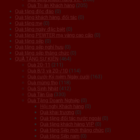
Quà Tri ân Khách hàng
(205)
Quà tặng độc đáo
(0)
Quà tặng khách hàng, đối tác
(0)
Quà tặng mẹ
(0)
Quà tặng ngày đặc biệt
(0)
Quà tặng PEWTER mạ vàng cao cấp
(0)
Quà tặng sếp
(0)
Quà tặng sếp nghỉ hưu
(0)
Quà tặng sếp thăng chức
(0)
QUÀ TẶNG SỰ KIỆN
(464)
Quà 20-11
(211)
Quà 8/3 và 20-/10
(114)
Quà cưới-Kỷ niệm Ngày cưới
(163)
Quà mừng thọ
(118)
Quà Sinh Nhật
(412)
Quà Tân Gia
(330)
Quà Tặng Doanh Nghiệp
(0)
Hội nghị Khách hàng
(0)
Quà khai trương
(0)
Quà tặng đối tác nước ngoài
(0)
Quà tặng khách hàng VIP
(0)
Quà tặng Sếp mới thăng chức
(0)
Quà tặng Sếp nam
(0)