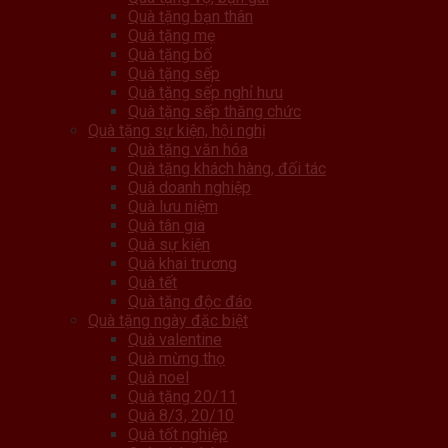
Quà tặng bạn thân
Quà tặng mẹ
Quà tặng bố
Quà tặng sếp
Quà tặng sếp nghỉ hưu
Quà tặng sếp thăng chức
Quà tặng sự kiện, hội nghị
Quà tặng văn hóa
Quà tặng khách hàng, đối tác
Quà doanh nghiệp
Quà lưu niệm
Quà tân gia
Quà sự kiện
Quà khai trương
Quà tết
Quà tặng độc đáo
Quà tặng ngày đặc biệt
Quà valentine
Quà mừng thọ
Quà noel
Quà tặng 20/11
Quà 8/3, 20/10
Quà tốt nghiệp