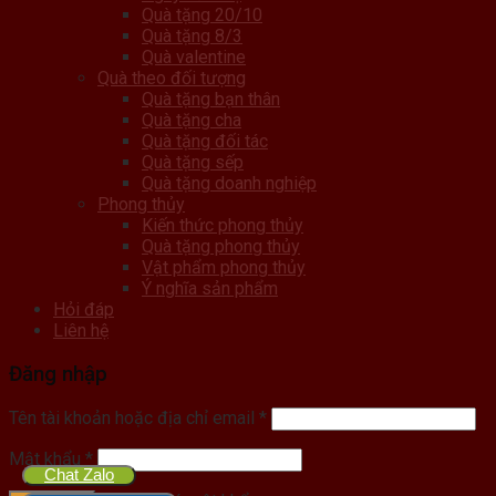
Quà tặng 20/10
Quà tặng 8/3
Quà valentine
Quà theo đối tượng
Quà tặng bạn thân
Quà tặng cha
Quà tặng đối tác
Quà tặng sếp
Quà tặng doanh nghiệp
Phong thủy
Kiến thức phong thủy
Quà tặng phong thủy
Vật phẩm phong thủy
Ý nghĩa sản phẩm
Hỏi đáp
Liên hệ
Đăng nhập
Tên tài khoản hoặc địa chỉ email
*
Mật khẩu
*
Chat Zalo