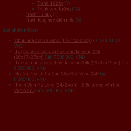
Tranh để bàn
(7)
Tranh treo tường
(14)
Tranh Tứ quý
(2)
Tranh tùng hạc diên niên
(8)
Sản phẩm nổi bật
Chậu hoa sen cá vàng (17x14x22cm)
Giá:
6.000.000
VNĐ
Tượng chim công và hoa mai dát vàng 24k
(20x17x27cm)
Giá:
7.000.000
VNĐ
Tượng rồng phong thủy dát vàng 24k (29x32x19cm)
Giá:
9.500.000
VNĐ
Bộ Trà Pha Lê Sứ Cao Cấp Đúc Vàng 24K
Giá:
8.500.000
VNĐ
Tranh Vịnh Hạ Long (24x24cm) - Biểu tượng văn hóa
Việt Nam
Giá:
3.500.000
VNĐ