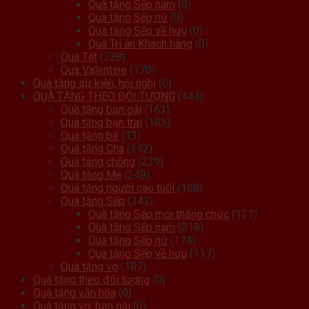
Quà tặng Sếp nam
(0)
Quà tặng Sếp nữ
(0)
Quà tặng Sếp về hưu
(0)
Quà Tri ân Khách hàng
(0)
Quà Tết
(328)
Quà Valentine
(170)
Quà tặng sự kiện, hội nghị
(0)
QUÀ TẶNG THEO ĐỐI TƯỢNG
(444)
Quà tặng bạn gái
(163)
Quà tặng bạn trai
(185)
Quà tặng bé
(13)
Quà tặng Cha
(342)
Quà tặng chồng
(229)
Quà tặng Mẹ
(249)
Quà tặng người cao tuổi
(108)
Quà tặng Sếp
(343)
Quà tặng Sếp mới thăng chức
(121)
Quà tặng Sếp nam
(218)
Quà tặng Sếp nữ
(174)
Quà tặng Sếp về hưu
(117)
Quà tặng vợ
(187)
Quà tặng theo đối tượng
(0)
Quà tặng văn hóa
(0)
Quà tặng vợ, bạn gái
(0)