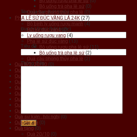
Bộ uống rượu pha lê sứ
(0)
Bộ uống trà pha lê sứ
(0)
Tên của bạn (bắt buộc)
Quả cầu phong thủy pha lê
(0)
PHA LÊ SỨ ĐÚC VÀNG LÁ 24K
(27)
Bộ bình ly uống rượu mạnh
(4)
Địa chỉ Email (bắt buộc)
Bút ký đúc vàng
(2)
Ly uống rượu vang
(4)
Pha lê sứ đúc vàng
(13)
Tiêu đề:
Bộ uống rượu pha lê sứ
(11)
Bộ uống trà pha lê sứ
(2)
Quả cầu phong thủy pha lê
(2)
Thông điệp
Quà 8/3, 20/10
(0)
Quà cưới
(0)
Quà doanh nghiệp
(0)
Quà khai trương
(0)
Quà kỷ niệm ngày cưới
(0)
Quà lưu niệm
(0)
Quà mừng thọ
(0)
Quà noel
(0)
Quà sinh nhật
(0)
Quà sự kiện , hội nghị
(0)
Quà tân gia
(0)
Quà tặng
(0)
Quà 20/10
(0)