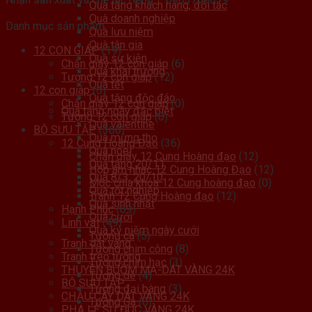
Quà tặng khách hàng, đối tác
Quà doanh nghiệp
Danh mục sản phẩm
Quà lưu niệm
Quà tân gia
12 CON GIÁP
(19)
Quà sự kiện
Chặn giấy 12 con giáp
(6)
Quà khai trương
Tượng 12 con giáp
(12)
Quà tết
12 con giáp
(0)
Quà tặng độc đáo
Chặn giấy 12 con giáp
(0)
Quà tặng ngày đặc biệt
Tượng 12 con giáp
(0)
Quà valentine
BỘ SƯU TẬP
(360)
Quà mừng thọ
12 Cung Hoàng Đạo
(36)
Quà noel
Chặn giấy 12 Cung Hoàng đạo
(12)
Quà tặng 20/11
Hộp âm nhac 12 Cung Hoàng Đạo
(12)
Quà 8/3, 20/10
Móc chìa khóa 12 Cung hoàng đạo
(0)
Quà tốt nghiệp
Tranh 12 Cung Hoàng đạo
(12)
Quà sinh nhật
Hạnh Phúc
(69)
Quà cưới
Linh vật
(49)
Quà kỷ niệm ngày cưới
Tượng cá
(5)
Tranh dát vàng
Tượng chim công
(8)
Tranh treo tường
Tượng chim hạc
(3)
THUYỀN BUỒM MẠ-DÁT VÀNG 24K
Tượng dê
(4)
BỘ SƯU TẬP
Tượng đại bàng
(3)
CHẬU CÂY DÁT VÀNG 24K
Tường Gà
(0)
PHA LÊ SỨ ĐÚC VÀNG 24K