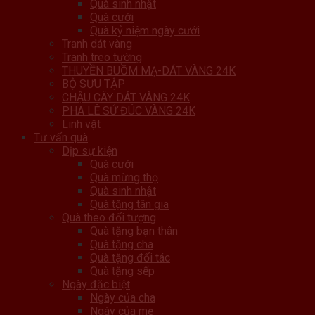
Quà sinh nhật
Quà cưới
Quà kỷ niệm ngày cưới
Tranh dát vàng
Tranh treo tường
THUYỀN BUỒM MẠ-DÁT VÀNG 24K
BỘ SƯU TẬP
CHẬU CÂY DÁT VÀNG 24K
PHA LÊ SỨ ĐÚC VÀNG 24K
Linh vật
Tư vấn quà
Dịp sự kiện
Quà cưới
Quà mừng thọ
Quà sinh nhật
Quà tặng tân gia
Quà theo đối tượng
Quà tặng bạn thân
Quà tặng cha
Quà tặng đối tác
Quà tặng sếp
Ngày đặc biệt
Ngày của cha
Ngày của mẹ