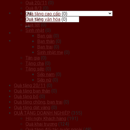
Quà 20/11
(0)
Quà 8/3
(0)
Quà tặng cao cấp
(0)
Quà tặng văn hóa
(0)
Quà tết
(0)
Sinh nhật
(0)
Bạn gái
(0)
Bạn thân
(0)
Bạn trai
(0)
Sinh nhật mẹ
(0)
Tân gia
(0)
Tặng cha
(0)
Tặng sếp
(0)
Sếp nam
(0)
Sếp nữ
(0)
Quà tặng 20/11
(0)
Quà tặng bạn thân
(0)
Quà tặng bố
(0)
Quà tặng chồng, bạn trai
(0)
Quà tặng dát vàng
(0)
QUÀ TẶNG DOANH NGHIỆP
(355)
Hội nghị Khách hàng
(191)
Quà khai trương
(124)
Quà tặng đối tác nước ngoài
(48)