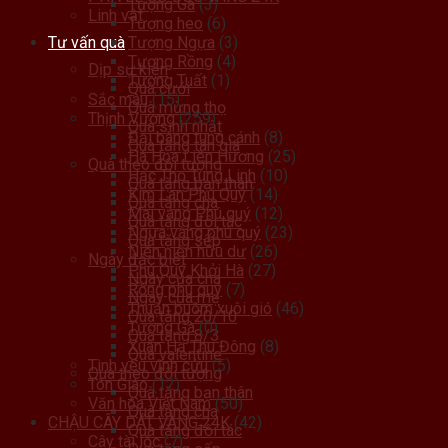
Tượng Gà
(3)
Linh vật
Tượng heo
(6)
Tư vấn quà
Tượng Ngựa
(3)
Tượng Rồng
(4)
Dịp sự kiện
Tượng Tuất
(1)
Quà cưới
Sắc màu
(15)
Quà mừng thọ
Thịnh Vượng
(259)
Quà sinh nhật
Đại bàng tung cánh
(8)
Quà tặng tân gia
Hà Hoa Liên Hương
(25)
Quà theo đối tượng
Hạc Thọ Tùng Linh
(10)
Quà tặng bạn thân
Kim Lan Phú Quý
(14)
Quà tặng cha
Mai vàng Phú quý
(12)
Quà tặng đối tác
Ngựa vàng phú quý
(23)
Quà tặng sếp
Niên niên hữu dư
(26)
Ngày đặc biệt
Phú Quý Khởi Hà
(27)
Ngày của cha
Rồng phú quý
(7)
Ngày của mẹ
Thuận buồm xuôi gió
(46)
Quà tặng 20/10
Tượng Gà
(0)
Quà tặng 8/3
Xuân Hạ Thu Đông
(8)
Quà valentine
Tình yêu vĩnh cửu
(5)
Quà theo đối tượng
Tôn Giáo
(12)
Quà tặng bạn thân
Văn hóa Việt Nam
(50)
Quà tặng cha
CHẬU CÂY DÁT VÀNG 24K
(42)
Quà tặng đối tác
Cây tài lộc
(7)