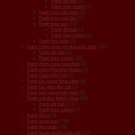
Tranh để bàn
(1)
Tranh treo tường
(3)
Tranh hoa mẫu đơn
(3)
Tranh hoa mộc lan
(1)
Tranh hoa sen
(15)
Tranh để bàn
(7)
Tranh treo tường
(2)
Tranh hoa tulip
(5)
Tranh Chim công và Hoa mẫu đơn
(16)
Tranh để bàn
(2)
Tranh treo tường
(10)
Tranh chim công xòe đuôi
(3)
Tranh chim Phượng Hoàng
(5)
Tranh Chùa Một Cột
(3)
Tranh Đại bàng tung cánh
(4)
Tranh Gà vàng đại cát
(1)
Tranh heo vàng may mắn
(2)
Tranh mã đáo thành công
(18)
Tranh để bàn
(11)
Tranh treo tường
(7)
Tranh Rồng
(4)
Tranh song ngư
(18)
Tranh thư pháp
(19)
Tranh thuận buồm xuôi gió
(27)