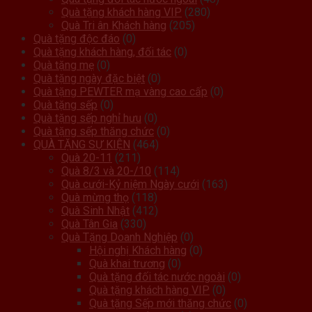
Quà tặng khách hàng VIP
(280)
Quà Tri ân Khách hàng
(205)
Quà tặng độc đáo
(0)
Quà tặng khách hàng, đối tác
(0)
Quà tặng mẹ
(0)
Quà tặng ngày đặc biệt
(0)
Quà tặng PEWTER mạ vàng cao cấp
(0)
Quà tặng sếp
(0)
Quà tặng sếp nghỉ hưu
(0)
Quà tặng sếp thăng chức
(0)
QUÀ TẶNG SỰ KIỆN
(464)
Quà 20-11
(211)
Quà 8/3 và 20-/10
(114)
Quà cưới-Kỷ niệm Ngày cưới
(163)
Quà mừng thọ
(118)
Quà Sinh Nhật
(412)
Quà Tân Gia
(330)
Quà Tặng Doanh Nghiệp
(0)
Hội nghị Khách hàng
(0)
Quà khai trương
(0)
Quà tặng đối tác nước ngoài
(0)
Quà tặng khách hàng VIP
(0)
Quà tặng Sếp mới thăng chức
(0)