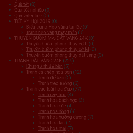
Quà tết
(0)
Quà tốt nghiệp
(0)
Quà valentine
(0)
TẾT KỶ HỢI 2019
(0)
Biểu trưng Heo vàng tài lộc
(0)
Tranh heo vàng may mắn
(0)
THUYỀN BUỒM MẠ-DÁT VÀNG 24K
(0)
Thuyền buồm phong thủy cỡ L
(0)
Thuyền buồm phong thủy cỡ M
(0)
Thuyền buồm phong thủy dát vàng
(0)
TRANH DÁT VÀNG 24K
(229)
Khung ảnh để bàn
(5)
Tranh cá chép hoa sen
(12)
Tranh để bàn
(5)
Tranh treo tường
(6)
Tranh các loài hoa đẹp
(77)
Tranh cây trúc
(4)
Tranh hoa bách hợp
(3)
Tranh hoa cúc
(4)
Tranh hoa hồng
(9)
Tranh hoa hướng dương
(7)
Tranh hoa lan
(7)
Tranh hoa mai
(7)