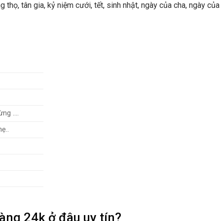
họ, tân gia, kỷ niệm cưới, tết, sinh nhật, ngày của cha, ngày của
ừng ….
ẹ..
àng 24k ở đâu uy tín?