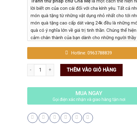
Tranh thư pháp chữ Cha
Mẹ
là một cách thể hiện 
lời biết ơn của con cái đối với cha kính yêu. Tất cả n
món quà tặng từ những vật dụng nhỏ nhất cho tới n
món quà tặng cao cấp dát vàng 24k đều là những m
quà có ý nghĩa lớn về giá trị tinh thần. Chúng thể hiện
cảm chân thành của bạn dành cho những người thầy
tiên trong cuộc đời của bạn.
Hotline: 0963788839
Số lượng
THÊM VÀO GIỎ HÀNG
MUA NGAY
Gọi điện xác nhận và giao hàng tận nơi