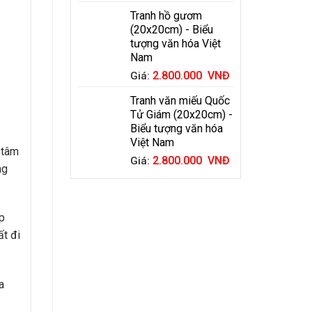
Tranh hồ gươm
(20x20cm) - Biểu
tượng văn hóa Việt
Nam
2.800.000
VNĐ
Giá:
Tranh văn miếu Quốc
Tử Giám (20x20cm) -
Biểu tượng văn hóa
Việt Nam
 tâm
2.800.000
VNĐ
Giá:
ng
ẹp
ất đi
a