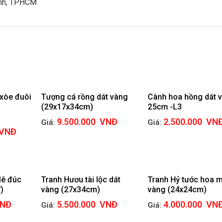
ạnh, TPHCM
xòe đuôi
Tượng cá rồng dát vàng
Cành hoa hồng dát 
(29x17x34cm)
25cm -L3
9.500.000
VNĐ
2.500.000
VN
Giá:
Giá:
VNĐ
lê đúc
Tranh Hươu tài lộc dát
Tranh Hỷ tước hoa m
)
vàng (27x34cm)
vàng (24x24cm)
NĐ
5.500.000
VNĐ
4.000.000
VN
Giá:
Giá: