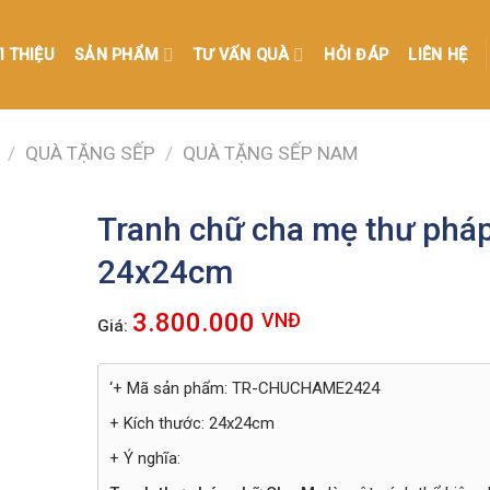
I THIỆU
SẢN PHẨM
TƯ VẤN QUÀ
HỎI ĐÁP
LIÊN HỆ
/
QUÀ TẶNG SẾP
/
QUÀ TẶNG SẾP NAM
Tranh chữ cha mẹ thư phá
24x24cm
3.800.000
VNĐ
Giá:
‘+ Mã sản phẩm: TR-CHUCHAME2424
+ Kích thước: 24x24cm
+ Ý nghĩa: