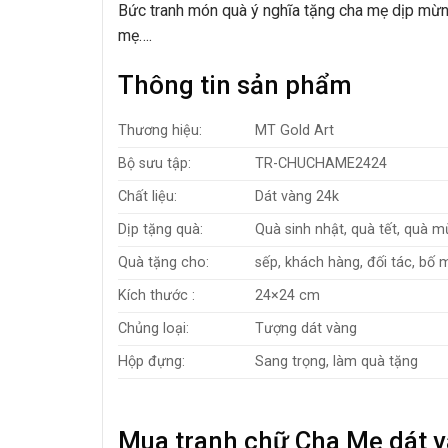
Bức tranh món quà ý nghĩa tặng cha mẹ dịp mừng t
mẹ….
Thông tin sản phẩm
Thương hiệu:
MT Gold Art
Bộ sưu tập:
TR-CHUCHAME2424
Chất liệu:
Dát vàng 24k
Dịp tặng quà:
Quà sinh nhật, quà tết, quà m
Quà tặng cho:
sếp, khách hàng, đối tác, bố m
Kích thước :
24×24 cm
Chủng loại:
Tượng dát vàng
Hộp đựng:
Sang trọng, làm quà tặng
Mua tranh chữ Cha Mẹ dát v