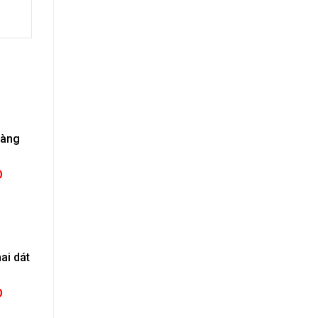
vàng
Đ
ai dát
Đ