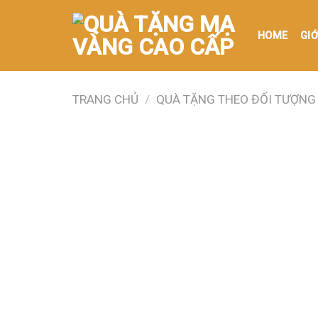
Skip
to
HOME
GIỚ
content
TRANG CHỦ
/
QUÀ TẶNG THEO ĐỐI TƯỢNG