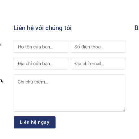
Liên hệ với chúng tôi
B
à
n,