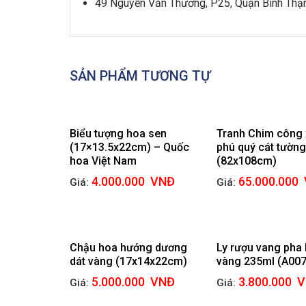
49 Nguyễn Văn Thương, P25, Quận Bình Th
SẢN PHẨM TƯƠNG TỰ
Biểu tượng hoa sen
Tranh Chim công 
(17×13.5x22cm) – Quốc
phú quý cát tường
hoa Việt Nam
(82x108cm)
4.000.000
VNĐ
65.000.000
Giá:
Giá:
Chậu hoa hướng dương
Ly rượu vang pha 
dát vàng (17x14x22cm)
vàng 235ml (A007
5.000.000
VNĐ
3.800.000
V
Giá:
Giá: