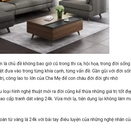
n là chủ đề không bao giờ cũ trong thi ca, hội họa, trong đời sống
t đưa vào trong từng khía cạnh, từng vấn đề. Gần gũi với đời số
trị, công lao to lớn của Cha Mẹ để con cháu đời đời ghi nhớ.
u loại hình nghệ thuật mới ra đời cũng kế thừa những giá trị tốt đ
cao cấp tranh dát vàng 24k. Vừa mới lạ, tiện dụng lại không làm m
àn từ vàng lá 24k với bài tay điêu luyện của những nghệ nhân củ