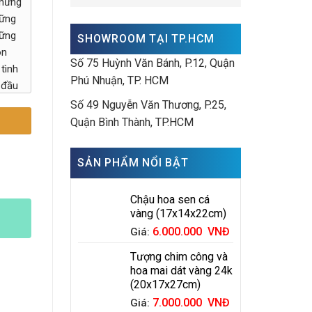
những
hững
hững
SHOWROOM TẠI TP.HCM
ón
Số 75 Huỳnh Văn Bánh, P.12, Quận
 tình
Phú Nhuận, TP. HCM
 đầu
Số 49 Nguyễn Văn Thương, P.25,
Quận Bình Thành, TP.HCM
SẢN PHẨM NỔI BẬT
Chậu hoa sen cá
vàng (17x14x22cm)
6.000.000
VNĐ
Giá:
Tượng chim công và
hoa mai dát vàng 24k
(20x17x27cm)
7.000.000
VNĐ
Giá: