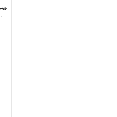
 chữ
t